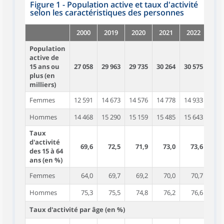
Figure 1 - Population active et taux d'activité
selon les caractéristiques des personnes
2000
2019
2020
2021
2022
Population
active de
15 ans ou
27 058
29 963
29 735
30 264
30 575
plus (en
milliers)
Femmes
12 591
14 673
14 576
14 778
14 933
Hommes
14 468
15 290
15 159
15 485
15 643
Taux
d'activité
69,6
72,5
71,9
73,0
73,6
des 15 à 64
ans (en %)
Femmes
64,0
69,7
69,2
70,0
70,7
Hommes
75,3
75,5
74,8
76,2
76,6
Taux d'activité par âge (en %)