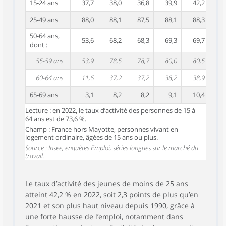
15-24 ans
37,7
38,0
36,8
39,9
42,2
25-49 ans
88,0
88,1
87,5
88,1
88,3
50-64 ans,
53,6
68,2
68,3
69,3
69,7
dont :
55-59 ans
53,9
78,5
78,7
80,0
80,5
60-64 ans
11,6
37,2
37,2
38,2
38,9
65-69 ans
3,1
8,2
8,2
9,1
10,4
Lecture : en 2022, le taux d’activité des personnes de 15 à
64 ans est de 73,6 %.
Champ : France hors Mayotte, personnes vivant en
logement ordinaire, âgées de 15 ans ou plus.
Source : Insee, enquêtes Emploi, séries longues sur le marché du
travail.
Le taux d’activité des jeunes de moins de 25 ans
atteint 42,2 % en 2022, soit 2,3 points de plus qu’en
2021 et son plus haut niveau depuis 1990, grâce à
une forte hausse de l’emploi, notamment dans