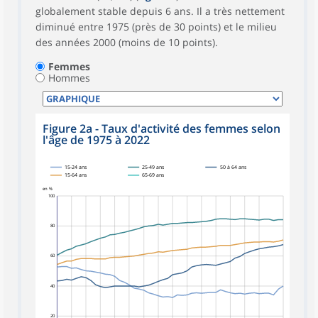
globalement stable depuis 6 ans. Il a très nettement
diminué entre 1975 (près de 30 points) et le milieu
des années 2000 (moins de 10 points).
Femmes
Hommes
Figure 2a - Taux d'activité des femmes selon
l'âge de 1975 à 2022
15-24 ans
25-49 ans
50 à 64 ans
15-64 ans
65-69 ans
en %
100
80
60
40
20