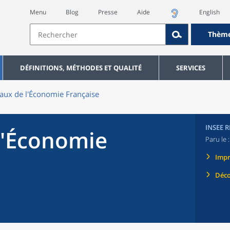
Menu
Blog
Presse
Aide
English
Thèm
DÉFINITIONS, MÉTHODES ET QUALITÉ
SERVICES
aux de l'Économie Française
INSEE 
l'Économie
Paru le 
Imp
Déco