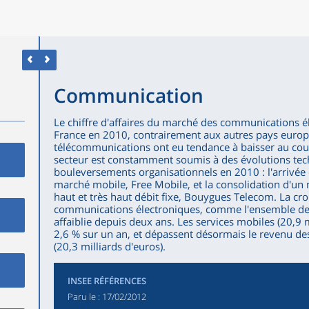
Communication
Le chiffre d'affaires du marché des communications él
France en 2010, contrairement aux autres pays europé
télécommunications ont eu tendance à baisser au cour
secteur est constamment soumis à des évolutions tech
bouleversements organisationnels en 2010 : l'arrivée 
marché mobile, Free Mobile, et la consolidation d'un
haut et très haut débit fixe, Bouygues Telecom. La c
communications électroniques, comme l'ensemble de 
affaiblie depuis deux ans. Les services mobiles (20,9 
2,6 % sur un an, et dépassent désormais le revenu des 
(20,3 milliards d'euros).
INSEE RÉFÉRENCES
Paru le :
17/02/2012