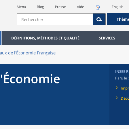
Menu
Blog
Presse
Aide
English
Thèm
DÉFINITIONS, MÉTHODES ET QUALITÉ
SERVICES
aux de l'Économie Française
INSEE 
l'Économie
Paru le 
Imp
Déco