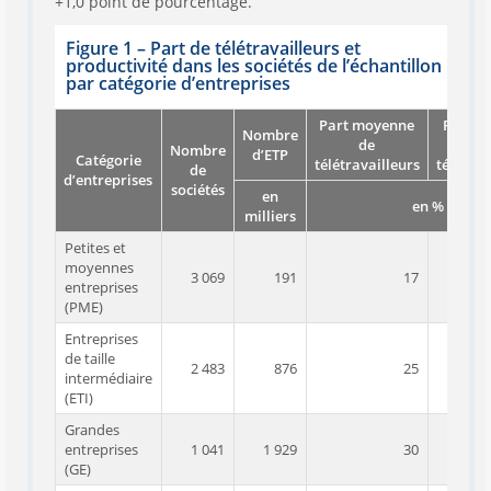
+1,0 point de pourcentage.
Figure 1 – Part de télétravailleurs et
productivité dans les sociétés de l’échantillon
par catégorie d’entreprises
Part moyenne
Part m
Nombre
de
d
Nombre
d’ETP
Catégorie
télétravailleurs
télétrav
de
d’entreprises
sociétés
en
en %
milliers
Petites et
moyennes
3 069
191
17
entreprises
(PME)
Entreprises
de taille
2 483
876
25
intermédiaire
(ETI)
Grandes
entreprises
1 041
1 929
30
(GE)