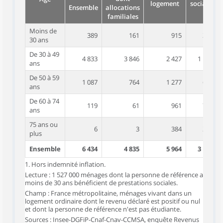
logement
sociaux
Ensemble
allocations
familiales
Moins de
389
161
915
362
30 ans
De 30 à 49
4 833
3 846
2 427
1 127
ans
De 50 à 59
1 087
764
1 277
694
ans
De 60 à 74
119
61
961
723
ans
75 ans ou
6
3
384
275
plus
Ensemble
6 434
4 835
5 964
3 181
1. Hors indemnité inflation.
Lecture : 1 527 000 ménages dont la personne de référence a
moins de 30 ans bénéficient de prestations sociales.
Champ : France métropolitaine, ménages vivant dans un
logement ordinaire dont le revenu déclaré est positif ou nul
et dont la personne de référence n'est pas étudiante.
Sources : Insee-DGFiP-Cnaf-Cnav-CCMSA, enquête Revenus