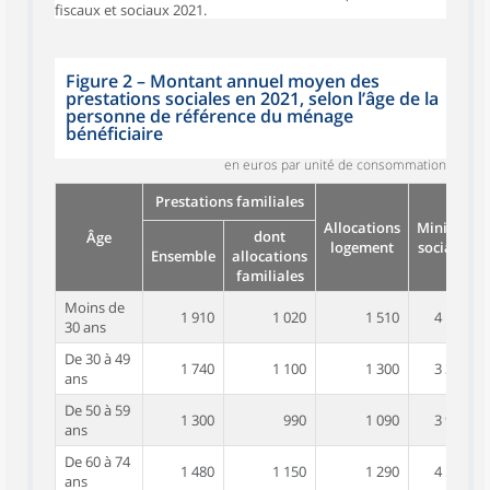
fiscaux et sociaux 2021.
Figure 2
–
Montant annuel moyen des
prestations sociales en 2021, selon l’âge de la
personne de référence du ménage
bénéficiaire
en euros par unité de consommation
Prestations familiales
Allocations
Minima
dont
Âge
logement
sociaux
Ensemble
allocations
familiales
Moins de
1 910
1 020
1 510
4 100
30 ans
De 30 à 49
1 740
1 100
1 300
3 340
ans
De 50 à 59
1 300
990
1 090
3 970
ans
De 60 à 74
1 480
1 150
1 290
4 590
ans