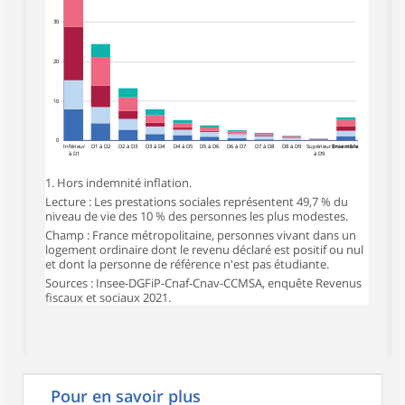
30
20
10
0
Inférieur
D1 à D2
D2 à D3
D3 à D4
D4 à D5
D5 à D6
D6 à D7
D7 à D8
D8 à D9
Supérieur
Ensemble
à D1
à D9
1. Hors indemnité inflation.
Lecture : Les prestations sociales représentent 49,7 % du
niveau de vie des 10 % des personnes les plus modestes.
Champ : France métropolitaine, personnes vivant dans un
logement ordinaire dont le revenu déclaré est positif ou nul
et dont la personne de référence n'est pas étudiante.
Sources : Insee-DGFiP-Cnaf-Cnav-CCMSA, enquête Revenus
fiscaux et sociaux 2021.
Pour en savoir plus