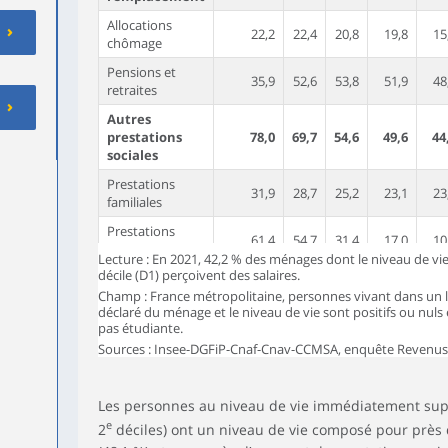
Allocations
22,2
22,4
20,8
19,8
15
chômage
Pensions et
35,9
52,6
53,8
51,9
48
retraites
Autres
prestations
78,0
69,7
54,6
49,6
44
sociales
Prestations
31,9
28,7
25,2
23,1
23
familiales
Prestations
61,4
54,7
31,4
17,0
10
logement
Lecture : En 2021, 42,2 % des ménages dont le niveau de vie
décile (D1) perçoivent des salaires.
Minima sociaux
42,7
25,5
12,3
8,5
5
Champ : France métropolitaine, personnes vivant dans un 
déclaré du ménage et le niveau de vie sont positifs ou nuls
Prime d’activité
26,0
29,3
30,0
28,1
21
pas étudiante.
Indemnité
Sources : Insee-DGFiP-Cnaf-Cnav-CCMSA, enquête Revenus f
28,5
34,0
37,6
40,8
42
inflation
Impôts directs
97,7
99,8
99,9
100,0
100
Les personnes au niveau de vie immédiatement supé
e
Impôt sur le
2
déciles) ont un niveau de vie composé pour près d
revenu et le
22,5
32,6
47,5
62,9
80