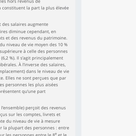
ales hors revenus de
 constituent la part la plus élevée
,3
7,2
17,4
43,9
71,1
87,0
23,9
art des salaires augmente
laires diminue cependant, en
,0
100,0
99,9
99,9
99,9
99,9
99,7
ts et des revenus du patrimoine.
 du niveau de vie moyen des 10 %
s supérieure à celle des personnes
6,2 %). Il s’agit principalement
bérales. À l’inverse des salaires,
emplacement) dans le niveau de vie
. Elles ne sont perçues que par
es personnes les plus aisées
eprésentent qu’une part
l’ensemble) perçoit des revenus
çus sur les comptes, livrets et
nte du niveau de vie à mesure
ur la plupart des personnes : entre
e
our les personnes entre le 8
et le