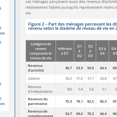
ces ménages perçoivent aussi des revenus d’activité
relativement faibles puisqu’ils représentent moins d
é
vie.
Figure 2 – Part des ménages percevant les di
revenu selon le dixième de niveau de vie en 
é
mes
é
Catégorie de
D1
D2
revenu
Inférieur
D3 à
D4 
à
à
composant le
à D1
D4
D
D2
D3
niveau de vie
Revenus
46,7
53,9
59,0
64,4
69
d'activité
Salaires
42,2
51,6
57,7
62,8
67
é
Revenus
8,0
5,4
5,6
5,1
5
d'indépendants
é
Revenus du
75,3
78,1
82,5
85,5
87
nes
patrimoine
Revenus de
54,7
69,6
70,2
66,4
60
remplacement