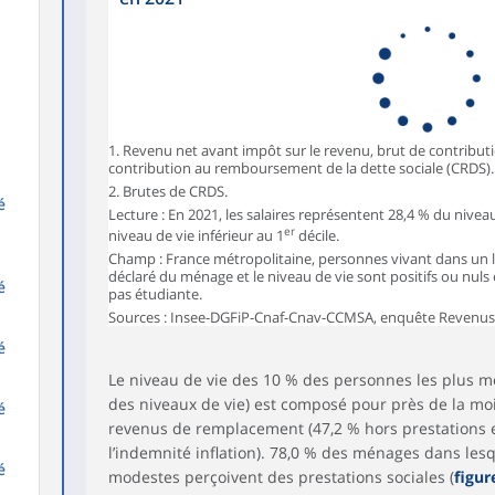
1. Revenu net avant impôt sur le revenu, brut de contributi
contribution au remboursement de la dette sociale (CRDS).
2. Brutes de CRDS.
é
Lecture : En 2021, les salaires représentent 28,4 % du nive
er
niveau de vie inférieur au 1
décile.
Champ : France métropolitaine, personnes vivant dans un 
déclaré du ménage et le niveau de vie sont positifs ou nuls
é
pas étudiante.
Sources : Insee-DGFiP-Cnaf-Cnav-CCMSA, enquête Revenus f
é
Le niveau de vie des 10 % des personnes les plus mo
des niveaux de vie) est composé pour près de la moi
é
revenus de remplacement (47,2 % hors prestations
l’indemnité inflation). 78,0 % des ménages dans lesq
é
modestes perçoivent des prestations sociales (
figur