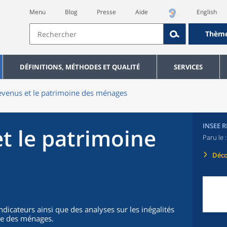
Menu
Blog
Presse
Aide
English
Thèm
DÉFINITIONS, MÉTHODES ET QUALITÉ
SERVICES
evenus et le patrimoine des ménages
INSEE 
t le patrimoine
Paru le 
Déco
dicateurs ainsi que des analyses sur les inégalités
ine des ménages.