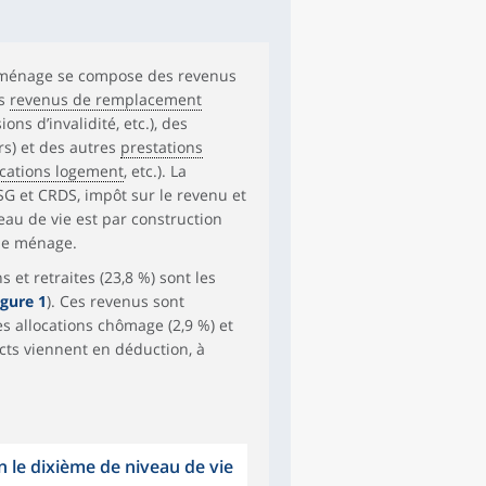
 ménage se compose des revenus
es
revenus de remplacement
ns d’invalidité, etc.), des
rs) et des autres
prestations
ocations logement
, etc.). La
SG et CRDS, impôt sur le revenu et
veau de vie est par construction
me ménage.
s et retraites (23,8 %) sont les
igure 1
). Ces revenus sont
s allocations chômage (2,9 %) et
ects viennent en déduction, à
n le dixième de niveau de vie