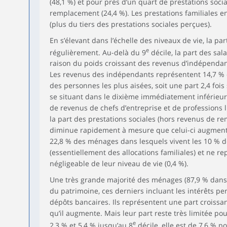
(48,1 %) et pour près d’un quart de prestations soci
patrimoine
remplacement (24,4 %). Les prestations familiales en
Taxe
(plus du tiers des prestations sociales perçues).
4,6
2,0
3,2
3,2
4
d’habitation
En s’élevant dans l’échelle des niveaux de vie, la p
Contributions
e
régulièrement. Au-delà du 9
décile, la part des sa
sociales : CSG et
97,5
99,8
99,8
100,0
100
raison du poids croissant des revenus d’indépendan
CRDS
Les revenus des indépendants représentent 14,7 %
des personnes les plus aisées, soit une part 2,4 foi
se situant dans le dixième immédiatement inférieur (
de revenus de chefs d’entreprise et de professions li
la part des prestations sociales (hors revenus de r
diminue rapidement à mesure que celui-ci augmente
22,8 % des ménages dans lesquels vivent les 10 % d
(essentiellement des allocations familiales) et ne r
négligeable de leur niveau de vie (0,4 %).
Une très grande majorité des ménages (87,9 % dans 
du patrimoine, ces derniers incluant les intérêts per
dépôts bancaires. Ils représentent une part croissa
qu’il augmente. Mais leur part reste très limitée po
e
2,3 % et 5,4 % jusqu’au 8
décile, elle est de 7,6 % p