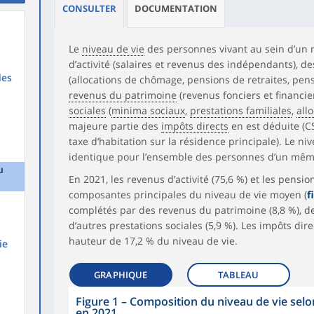
CONSULTER
DOCUMENTATION
Le
niveau de vie
des personnes vivant au sein d’un
d’activité (salaires et revenus des indépendants), d
des
(allocations de chômage, pensions de retraites, pensio
revenus du patrimoine
(revenus fonciers et financie
sociales
(
minima sociaux
,
prestations familiales
,
all
majeure partie des
impôts directs
en est déduite (C
taxe d’habitation sur la résidence principale). Le ni
identique pour l’ensemble des personnes d’un mê
u
En 2021, les revenus d’activité (75,6 %) et les pension
composantes principales du niveau de vie moyen (
f
complétés par des revenus du patrimoine (8,8 %), de
d’autres prestations sociales (5,9 %). Les impôts dir
hauteur de 17,2 % du niveau de vie.
ie
GRAPHIQUE
TABLEAU
Figure 1 – Composition du niveau de vie selo
en 2021