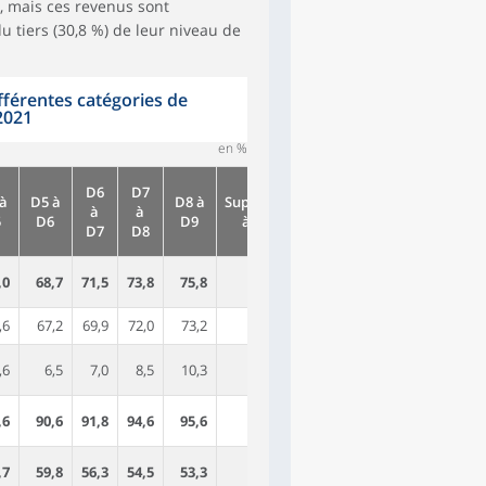
, mais ces revenus sont
u tiers (30,8 %) de leur niveau de
fférentes catégories de
2021
en %
D6
D7
à
D5 à
D8 à
Supérieur
à
à
Ensemble
5
D6
D9
à D9
D7
D8
,0
68,7
71,5
73,8
75,8
81,1
66,3
,6
67,2
69,9
72,0
73,2
75,9
64,0
,6
6,5
7,0
8,5
10,3
21,2
8,3
,6
90,6
91,8
94,6
95,6
98,3
87,9
,7
59,8
56,3
54,5
53,3
50,7
59,7