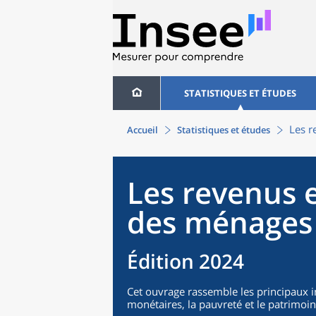
STATISTIQUES ET ÉTUDES
Les r
Accueil
Statistiques et études
Les revenus e
des ménages
Édition 2024
Cet ouvrage rassemble les principaux in
monétaires, la pauvreté et le patrimo