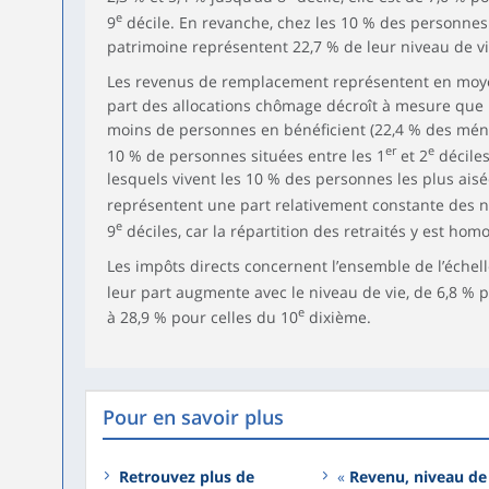
e
9
décile. En revanche, chez les 10 % des personnes 
patrimoine représentent 22,7 % de leur niveau de vi
Les revenus de remplacement représentent en moye
part des allocations chômage décroît à mesure que le
moins de personnes en bénéficient (22,4 % des ména
er
e
10 % de personnes situées entre les 1
et 2
déciles
lesquels vivent les 10 % des personnes les plus aisée
représentent une part relativement constante des ni
e
9
déciles, car la répartition des retraités y est hom
Les impôts directs concernent l’ensemble de l’échell
leur part augmente avec le niveau de vie, de 6,8 % 
e
à 28,9 % pour celles du 10
dixième.
Pour en savoir plus
Retrouvez plus de
«
Revenu, niveau de