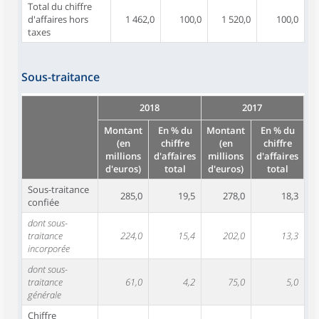
Total du chiffre
d'affaires hors
1 462,0
100,0
1 520,0
100,0
taxes
Sous-traitance
2018
2017
Montant
En % du
Montant
En % du
(en
chiffre
(en
chiffre
millions
d'affaires
millions
d'affaires
d'euros)
total
d'euros)
total
Sous-traitance
285,0
19,5
278,0
18,3
confiée
dont sous-
traitance
224,0
15,4
202,0
13,3
incorporée
dont sous-
traitance
61,0
4,2
75,0
5,0
générale
Chiffre