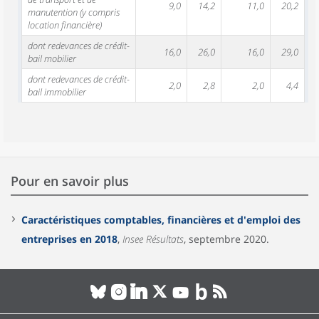
9,0
14,2
11,0
20,2
manutention (y compris
location financière)
dont redevances de crédit-
16,0
26,0
16,0
29,0
bail mobilier
dont redevances de crédit-
2,0
2,8
2,0
4,4
bail immobilier
Pour en savoir plus
Caractéristiques comptables, financières et d'emploi des
entreprises en 2018
,
Insee Résultats
, septembre 2020.