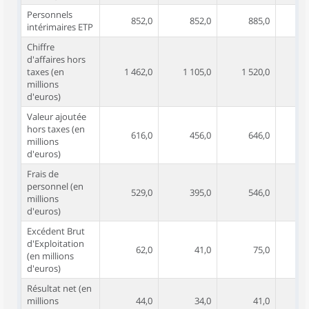
Personnels
852,0
852,0
885,0
intérimaires ETP
Chiffre
d'affaires hors
taxes (en
1 462,0
1 105,0
1 520,0
1 
millions
d'euros)
Valeur ajoutée
hors taxes (en
616,0
456,0
646,0
millions
d'euros)
Frais de
personnel (en
529,0
395,0
546,0
millions
d'euros)
Excédent Brut
d'Exploitation
62,0
41,0
75,0
(en millions
d'euros)
Résultat net (en
millions
44,0
34,0
41,0