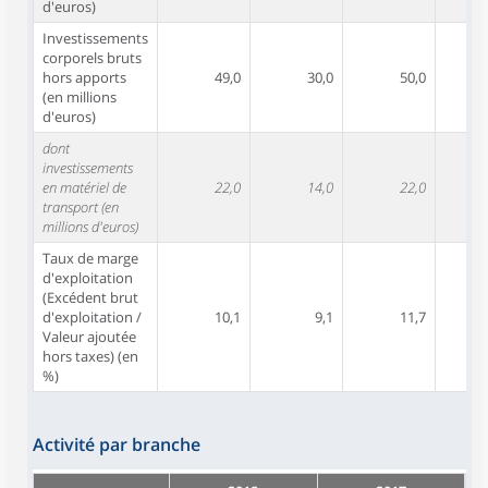
d'euros)
Investissements
corporels bruts
hors apports
49,0
30,0
50,0
(en millions
d'euros)
dont
investissements
en matériel de
22,0
14,0
22,0
transport (en
millions d'euros)
Taux de marge
d'exploitation
(Excédent brut
d'exploitation /
10,1
9,1
11,7
Valeur ajoutée
hors taxes) (en
%)
Activité par branche