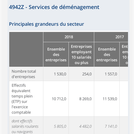
4942Z - Services de déménagement
Principales grandeurs du secteur
2018
2017
Entreprises
Entrep
Ensemble
Ensemble
employant
emplo
des
des
10 salariés
10 sal
entreprises
entreprises
ou plus
ou p
Nombre total
1 530,0
254,0
1 557,0
d'entreprises
Effectifs
équivalent
temps plein
10 712,0
8 269,0
11 539,0
8 
(ETP) sur
l'exercice
comptable
dont effectifs
salariés roulants
5 805,0
4 482,0
7 141,0
5 
ou navigants