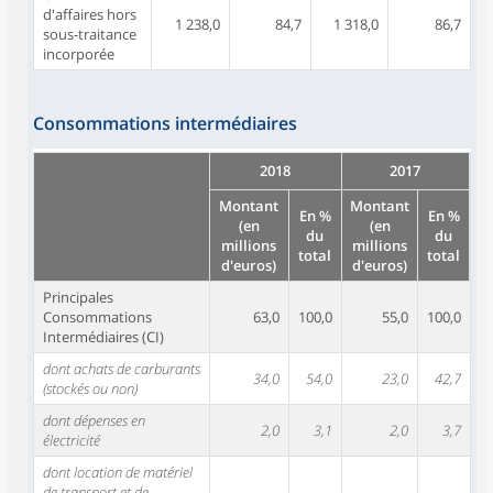
d'affaires hors
1 238,0
84,7
1 318,0
86,7
sous-traitance
incorporée
Consommations intermédiaires
2018
2017
Montant
Montant
En %
En %
(en
(en
du
du
millions
millions
total
total
d'euros)
d'euros)
Principales
Consommations
63,0
100,0
55,0
100,0
Intermédiaires (CI)
dont achats de carburants
34,0
54,0
23,0
42,7
(stockés ou non)
dont dépenses en
2,0
3,1
2,0
3,7
électricité
dont location de matériel
de transport et de