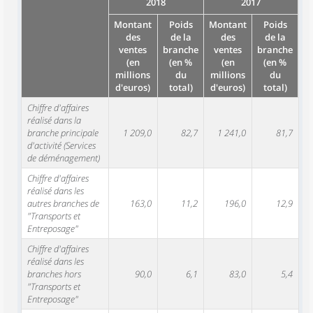
2018
2017
Montant
Poids
Montant
Poids
des
de la
des
de la
ventes
branche
ventes
branche
(en
(en %
(en
(en %
millions
du
millions
du
d'euros)
total)
d'euros)
total)
Chiffre d'affaires
réalisé dans la
branche principale
1 209,0
82,7
1 241,0
81,7
d'activité (Services
de déménagement)
Chiffre d'affaires
réalisé dans les
autres branches de
163,0
11,2
196,0
12,9
"Transports et
Entreposage"
Chiffre d'affaires
réalisé dans les
branches hors
90,0
6,1
83,0
5,4
"Transports et
Entreposage"