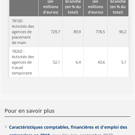
(en
branche
(en
branche
millions
(en % du
millions
(en % du
d'euros)
total)
d'euros)
total)
7810Z -
Activités des
agences de
729,7
89,9
778,5
90,2
placement
de main
7820Z -
Activités des
agences de
52,1
6,4
43,6
5,1
travail
temporaire
Pour en savoir plus
Caractéristiques comptables, financières et d'emploi des