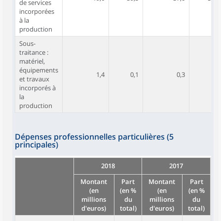
de services
incorporées
à la
production
Sous-
traitance :
matériel,
équipements
1,4
0,1
0,3
0,8
et travaux
incorporés à
la
production
Dépenses professionnelles particulières (5
principales)
2018
2017
Montant
Part
Montant
Part
(en
(en %
(en
(en %
millions
du
millions
du
d'euros)
total)
d'euros)
total)