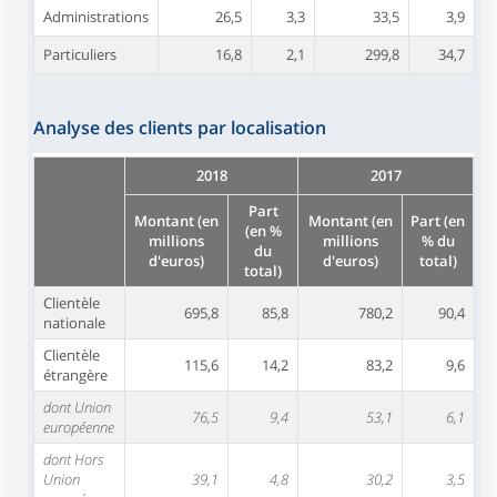
Administrations
26,5
3,3
33,5
3,9
Particuliers
16,8
2,1
299,8
34,7
Analyse des clients par localisation
2018
2017
Part
Montant (en
Montant (en
Part (en
(en %
millions
millions
% du
du
d'euros)
d'euros)
total)
total)
Clientèle
695,8
85,8
780,2
90,4
nationale
Clientèle
115,6
14,2
83,2
9,6
étrangère
dont Union
76,5
9,4
53,1
6,1
européenne
dont Hors
Union
39,1
4,8
30,2
3,5