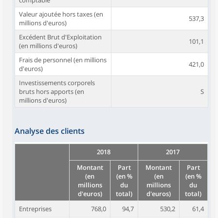
comptable
Valeur ajoutée hors taxes (en
537,3
millions d'euros)
Excédent Brut d'Exploitation
101,1
(en millions d'euros)
Frais de personnel (en millions
421,0
d'euros)
Investissements corporels
bruts hors apports (en
S
millions d'euros)
Analyse des clients
2018
2017
Montant
Part
Montant
Part
(en
(en %
(en
(en %
millions
du
millions
du
d'euros)
total)
d'euros)
total)
Entreprises
768,0
94,7
530,2
61,4