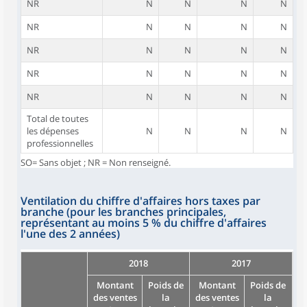
NR
N
N
N
N
NR
N
N
N
N
NR
N
N
N
N
NR
N
N
N
N
NR
N
N
N
N
Total de toutes
les dépenses
N
N
N
N
professionnelles
SO= Sans objet ; NR = Non renseigné.
Ventilation du chiffre d'affaires hors taxes par
branche (pour les branches principales,
représentant au moins 5 % du chiffre d'affaires
l'une des 2 années)
2018
2017
Montant
Poids de
Montant
Poids de
des ventes
la
des ventes
la