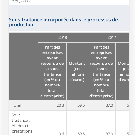
européenne
Sous-traitance incorporée dans le processus de
production
2018
2017
Part des
Part des
entreprises
entreprises
ayant
ayant
recours à de
Montant
recours à de
Montant
la sous-
(en
la sous-
(en
traitance
millions
traitance
millions
(en % du
d'euros)
(en % du
d'euros)
nombre
nombre
total
total
d’entreprise)
d’entreprise)
Total
20,3
59,6
37,0
54,5
Sous-
traitance :
études et
prestations
19,6
59,5
37,0
53,7