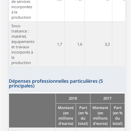
de services
incorporées
à la
production
Sous-
traitance :
matériel,
équipements
1,7
1,6
3,3
3,5
et travaux
incorporés à
la
production
Dépenses professionnelles particulières (5
principales)
2018
2017
Montant
Part
Montant
Part
(en
(en %
(en
(en %
millions
du
millions
du
d'euros)
total)
d'euros)
total)