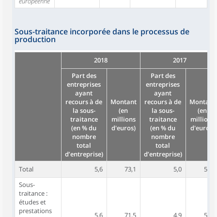
européenne
Sous-traitance incorporée dans le processus de
production
2018
2017
Part des
Part des
entreprises
entreprises
ayant
ayant
recours à de
Montant
recours à de
Montant
la sous-
(en
la sous-
(en
traitance
millions
traitance
millions
(en % du
d'euros)
(en % du
d'euros)
nombre
nombre
total
total
d’entreprise)
d’entreprise)
Total
5,6
73,1
5,0
55,9
Sous-
traitance :
études et
prestations
5,6
71,5
4,9
52,4