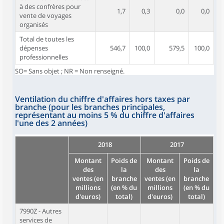
à des confrères pour
1,7
0,3
0,0
0,0
vente de voyages
organisés
Total de toutes les
dépenses
546,7
100,0
579,5
100,0
professionnelles
SO= Sans objet ; NR = Non renseigné.
Ventilation du chiffre d'affaires hors taxes par
branche (pour les branches principales,
représentant au moins 5 % du chiffre d'affaires
l'une des 2 années)
2018
2017
Montant
Poids de
Montant
Poids de
des
la
des
la
ventes (en
branche
ventes (en
branche
millions
(en % du
millions
(en % du
d'euros)
total)
d'euros)
total)
7990Z - Autres
services de