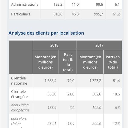
Administrations
192,2
11,0
99,6
6,1
Particuliers
810,6
46,3
995,7
61,2
Analyse des clients par localisation
2018
2017
Part
Montant (en
Montant (en
Part (en
(en %
millions
millions
% du
du
d'euros)
d'euros)
total)
total)
Clientèle
1 383,4
79,0
1 323,2
81,4
nationale
Clientèle
368,0
21,0
302,6
18,6
étrangère
dont Union
133,9
7,6
102,0
6,3
européenne
dont Hors
Union
234,1
13,4
200,6
12,3