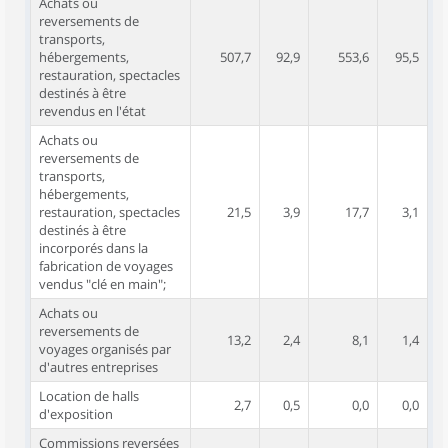
Achats ou
reversements de
transports,
hébergements,
507,7
92,9
553,6
95,5
restauration, spectacles
destinés à être
revendus en l'état
Achats ou
reversements de
transports,
hébergements,
restauration, spectacles
21,5
3,9
17,7
3,1
destinés à être
incorporés dans la
fabrication de voyages
vendus "clé en main";
Achats ou
reversements de
13,2
2,4
8,1
1,4
voyages organisés par
d'autres entreprises
Location de halls
2,7
0,5
0,0
0,0
d'exposition
Commissions reversées