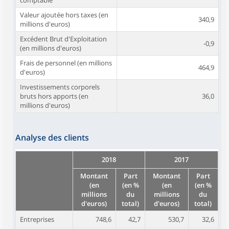
comptable
Valeur ajoutée hors taxes (en
340,9
millions d'euros)
Excédent Brut d'Exploitation
-0,9
(en millions d'euros)
Frais de personnel (en millions
464,9
d'euros)
Investissements corporels
bruts hors apports (en
36,0
millions d'euros)
Analyse des clients
2018
2017
Montant
Part
Montant
Part
(en
(en %
(en
(en %
millions
du
millions
du
d'euros)
total)
d'euros)
total)
Entreprises
748,6
42,7
530,7
32,6