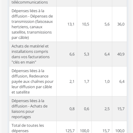
télécommunications
Dépenses liées à la
diffusion - Dépenses de
transmission (faisceaux
13,1
10,5
5,6
36,0
hertziens, canaux
satellite, transmissions
par câble)
Achats de matériel et
installations compris
6,6
5,3
6,4
40,9
dans vos facturations
"clés en main"
Dépenses liées à la
diffusion, Redevance
payée aux chaînes pour
2,1
1,7
1,0
6,4
leur diffusion par câble
et satellite
Dépenses liées à la
diffusion - Achats de
0,8
0,6
2,5
15,7
liaisons pour
reportages
Total de toutes les
dépenses
125,7
100,0
15,7
100,0