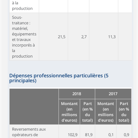
à la
production
Sous-
traitance :
matériel,
équipements
21,5
2,7
11,3
2,5
et travaux
incorporés à
la
production
Dépenses professionnelles particulières (5
principales)
2018
2017
Montant
Part
Montant
Part
(en
(en %
(en
(en %
millions
du
millions
du
d'euros)
total)
d'euros)
total)
Reversements aux
opérateurs de
102,9
81,9
0,1
0,9