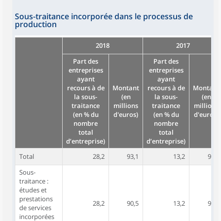
Sous-traitance incorporée dans le processus de
production
2018
2017
Part des
Part des
entreprises
entreprises
ayant
ayant
recours à de
Montant
recours à de
Montant
la sous-
(en
la sous-
(en
traitance
millions
traitance
millions
(en % du
d'euros)
(en % du
d'euros)
nombre
nombre
total
total
d’entreprise)
d’entreprise)
Total
28,2
93,1
13,2
93,9
Sous-
traitance :
études et
prestations
28,2
90,5
13,2
91,4
de services
incorporées