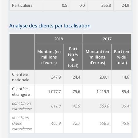
Particuliers
0,5
0,0
355,8
24,9
Analyse des clients par localisation
2018
2017
Part
Montant (en
Montant (en
Part (en
(en %
millions
millions
% du
du
d'euros)
d'euros)
total)
total)
Clientèle
347,9
24,4
209,1
14,6
nationale
Clientèle
1 077,7
75,6
1 219,3
85,4
étrangère
dont Union
611,8
42,9
563,0
39,4
européenne
dont Hors
Union
465,9
32,7
656,3
45,9
européenne