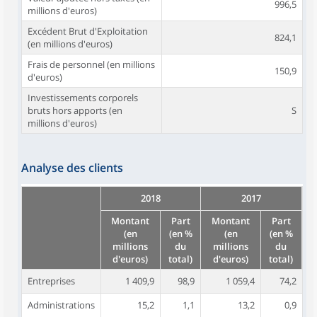
996,5
millions d'euros)
Excédent Brut d'Exploitation
824,1
(en millions d'euros)
Frais de personnel (en millions
150,9
d'euros)
Investissements corporels
bruts hors apports (en
S
millions d'euros)
Analyse des clients
2018
2017
Montant
Part
Montant
Part
(en
(en %
(en
(en %
millions
du
millions
du
d'euros)
total)
d'euros)
total)
Entreprises
1 409,9
98,9
1 059,4
74,2
Administrations
15,2
1,1
13,2
0,9