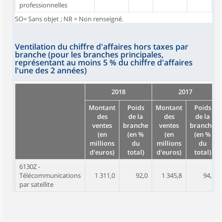
professionnelles
SO= Sans objet ; NR = Non renseigné.
Ventilation du chiffre d'affaires hors taxes par
branche (pour les branches principales,
représentant au moins 5 % du chiffre d'affaires
l'une des 2 années)
2018
2017
Montant
Poids
Montant
Poids
des
de la
des
de la
ventes
branche
ventes
branche
(en
(en %
(en
(en %
millions
du
millions
du
d'euros)
total)
d'euros)
total)
6130Z -
Télécommunications
1 311,0
92,0
1 345,8
94,2
par satellite