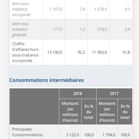
dont sous-
traitance
1 107,0
7,8
1 078,0
8,3
incorporée
dont sous-
traitance
177,0
1,3
318,0
2,4
générale
Chiffre
d'affaires hors
13 100,0
92,2
11 983,0
91,8
sous-traitance
incorporée
Consommations intermédiaires
2018
2017
Montant
Montant
En %
En %
(en
(en
du
du
millions
millions
total
total
d'euros)
d'euros)
Principales
Consommations
2 122,0
100,0
1 794,0
100,0