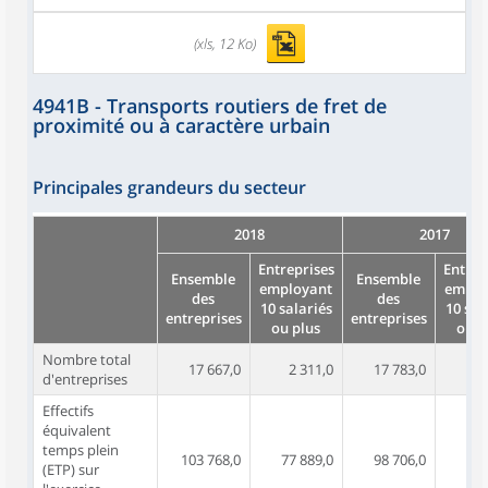
(xls, 12 Ko)
4941B - Transports routiers de fret de
proximité ou à caractère urbain
Principales grandeurs du secteur
2018
2017
Entreprises
Entrep
Ensemble
Ensemble
employant
emplo
des
des
10 salariés
10 sal
entreprises
entreprises
ou plus
ou p
Nombre total
17 667,0
2 311,0
17 783,0
2 
d'entreprises
Effectifs
équivalent
temps plein
103 768,0
77 889,0
98 706,0
72 
(ETP) sur