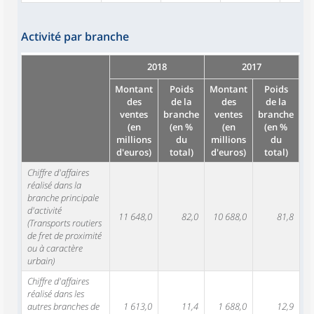
Activité par branche
2018
2017
Montant
Poids
Montant
Poids
des
de la
des
de la
ventes
branche
ventes
branche
(en
(en %
(en
(en %
millions
du
millions
du
d'euros)
total)
d'euros)
total)
Chiffre d'affaires
réalisé dans la
branche principale
d'activité
11 648,0
82,0
10 688,0
81,8
(Transports routiers
de fret de proximité
ou à caractère
urbain)
Chiffre d'affaires
réalisé dans les
autres branches de
1 613,0
11,4
1 688,0
12,9