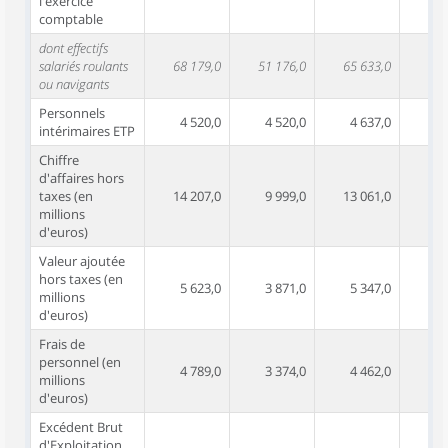
l'exercice
comptable
dont effectifs
salariés roulants
68 179,0
51 176,0
65 633,0
48 
ou navigants
Personnels
4 520,0
4 520,0
4 637,0
4 
intérimaires ETP
Chiffre
d'affaires hors
taxes (en
14 207,0
9 999,0
13 061,0
8 
millions
d'euros)
Valeur ajoutée
hors taxes (en
5 623,0
3 871,0
5 347,0
3 
millions
d'euros)
Frais de
personnel (en
4 789,0
3 374,0
4 462,0
3 
millions
d'euros)
Excédent Brut
d'Exploitation