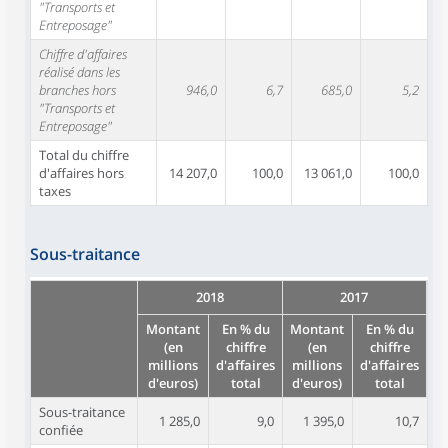
"Transports et
Entreposage"
Chiffre d'affaires
réalisé dans les
branches hors
946,0
6,7
685,0
5,2
"Transports et
Entreposage"
Total du chiffre
d'affaires hors
14 207,0
100,0
13 061,0
100,0
taxes
Sous-traitance
2018
2017
Montant
En % du
Montant
En % du
(en
chiffre
(en
chiffre
millions
d'affaires
millions
d'affaires
d'euros)
total
d'euros)
total
Sous-traitance
1 285,0
9,0
1 395,0
10,7
confiée