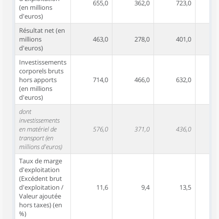
655,0
362,0
723,0
(en millions
d'euros)
Résultat net (en
millions
463,0
278,0
401,0
d'euros)
Investissements
corporels bruts
hors apports
714,0
466,0
632,0
(en millions
d'euros)
dont
investissements
en matériel de
576,0
371,0
436,0
transport (en
millions d'euros)
Taux de marge
d'exploitation
(Excédent brut
d'exploitation /
11,6
9,4
13,5
Valeur ajoutée
hors taxes) (en
%)