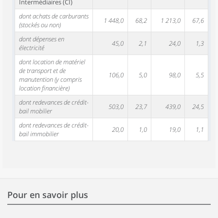
Intermédiaires (CI)
dont achats de carburants
1 448,0
68,2
1 213,0
67,6
(stockés ou non)
dont dépenses en
45,0
2,1
24,0
1,3
électricité
dont location de matériel
de transport et de
106,0
5,0
98,0
5,5
manutention (y compris
location financière)
dont redevances de crédit-
503,0
23,7
439,0
24,5
bail mobilier
dont redevances de crédit-
20,0
1,0
19,0
1,1
bail immobilier
Pour en savoir plus