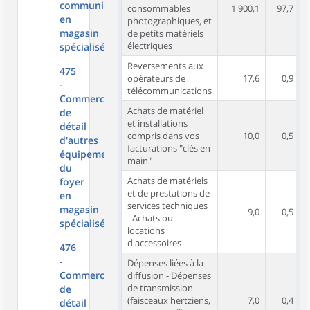
communication
consommables
1 900,1
97,7
en
photographiques, et
magasin
de petits matériels
électriques
spécialisé
Reversements aux
475
opérateurs de
17,6
0,9
-
télécommunications
Commerce
Achats de matériel
de
et installations
détail
compris dans vos
10,0
0,5
d'autres
facturations "clés en
équipements
main"
du
Achats de matériels
foyer
et de prestations de
en
services techniques
magasin
9,0
0,5
- Achats ou
spécialisé
locations
d'accessoires
476
-
Dépenses liées à la
Commerce
diffusion - Dépenses
de transmission
de
(faisceaux hertziens,
7,0
0,4
détail