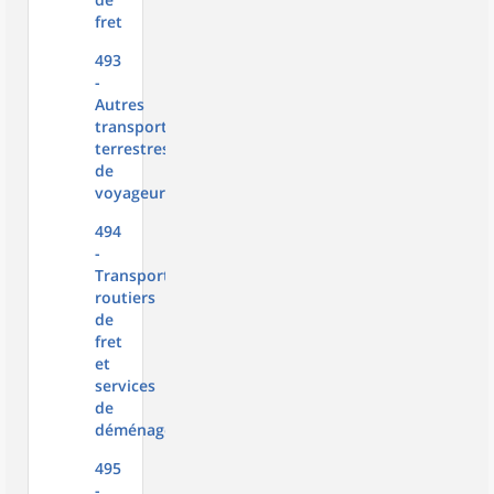
fret
493
-
Autres
transports
terrestres
de
voyageurs
494
-
Transports
routiers
de
fret
et
services
de
déménagement
495
-