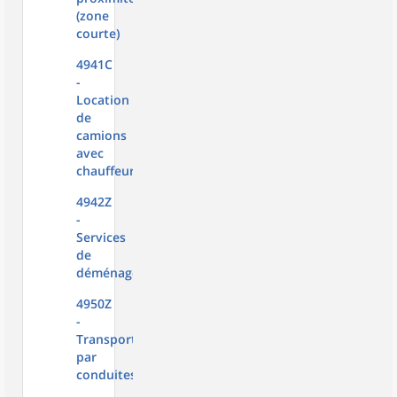
(zone
courte)
4941C
-
Location
de
camions
avec
chauffeur
4942Z
-
Services
de
déménagement
4950Z
-
Transports
par
conduites