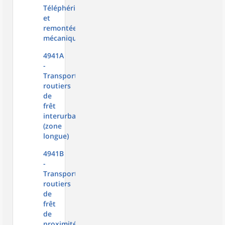
Téléphériques
et
remontées
mécaniques
4941A
-
Transports
routiers
de
frêt
interurbains
(zone
longue)
4941B
-
Transports
routiers
de
frêt
de
proximité