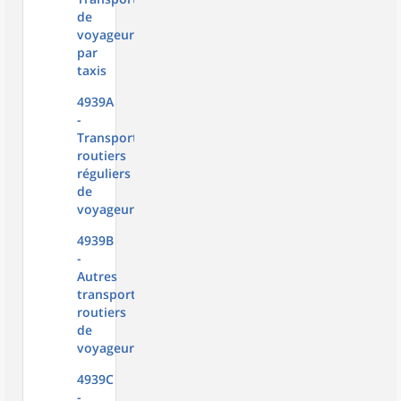
de
voyageurs
par
taxis
4939A
-
Transports
routiers
réguliers
de
voyageurs
4939B
-
Autres
transports
routiers
de
voyageurs
4939C
-