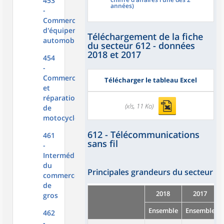
453
années)
-
Commerce
d'équipements
Téléchargement de la fiche
automobiles
du secteur 612 - données
2018 et 2017
454
-
Commerce
Télécharger le tableau Excel
et
réparation
(xls, 11 Ko)
de
motocycles
612 - Télécommunications
461
sans fil
-
Intermédiaires
du
Principales grandeurs du secteur
commerce
de
2018
2017
gros
Ensemble
Ensemble
462
-