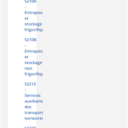
5210A
-
Entreposage
et
stockage
frigorifique
5210B
-
Entreposage
et
stockage
non
frigorifique
5221Z
-
Services
auxiliaires
des
transports
terrestres