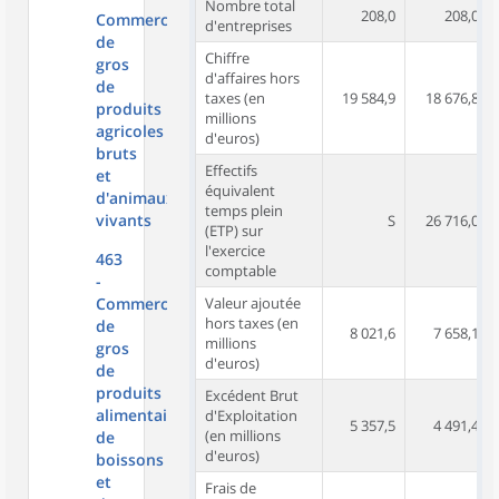
Nombre total
208,0
208,0
Commerce
d'entreprises
de
Chiffre
gros
d'affaires hors
de
taxes (en
19 584,9
18 676,8
produits
millions
agricoles
d'euros)
bruts
Effectifs
et
équivalent
d'animaux
temps plein
vivants
S
26 716,0
(ETP) sur
l'exercice
463
comptable
-
Commerce
Valeur ajoutée
hors taxes (en
de
8 021,6
7 658,1
millions
gros
d'euros)
de
produits
Excédent Brut
alimentaires,
d'Exploitation
5 357,5
4 491,4
(en millions
de
d'euros)
boissons
et
Frais de