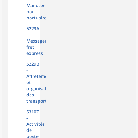
Manutention
non
portuaire
5229A
-
Messagerie,
fret
express
5229B
-
Affrètement
et
organisation
des
transports
5310Z
-
Activités
de
poste