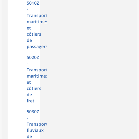
5010Z
-
Transports
maritimes
et
côtiers
de
passagers
5020Z
-
Transports
maritimes
et
côtiers
de
fret
5030Z
-
Transports
fluviaux
de