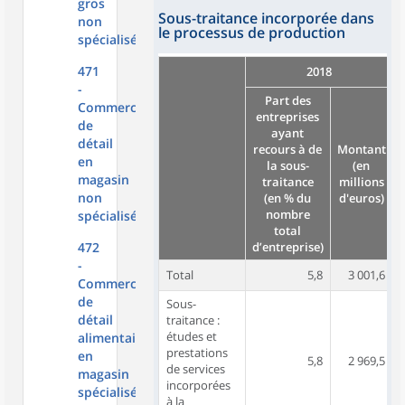
gros
Sous-traitance incorporée dans
non
le processus de production
spécialisé
471
2018
-
Part des
Commerce
entreprises
de
ayant
détail
recours à de
Montant
en
la sous-
(en
magasin
traitance
millions
non
(en % du
d'euros)
nombre
spécialisé
total
472
d’entreprise)
d
-
Total
5,8
3 001,6
Commerce
de
Sous-
détail
traitance :
études et
alimentaire
prestations
en
5,8
2 969,5
de services
magasin
incorporées
spécialisé
à la