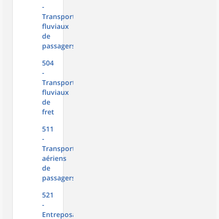
-
Transports
fluviaux
de
passagers
504
-
Transports
fluviaux
de
fret
511
-
Transports
aériens
de
passagers
521
-
Entreposage