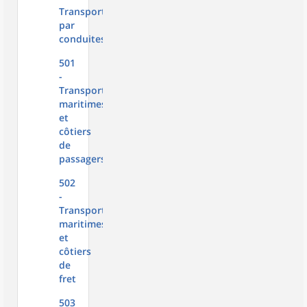
Transports
par
conduites
501
-
Transports
maritimes
et
côtiers
de
passagers
502
-
Transports
maritimes
et
côtiers
de
fret
503