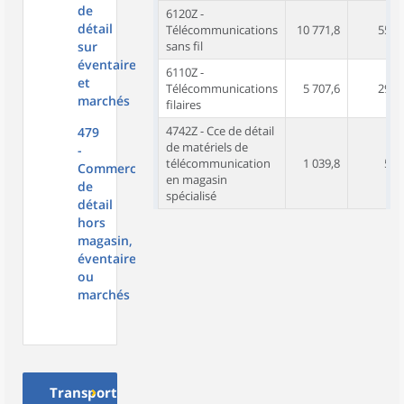
de
6120Z -
détail
Télécommunications
10 771,8
55,0
sur
sans fil
éventaires
6110Z -
et
Télécommunications
5 707,6
29,1
marchés
filaires
4742Z - Cce de détail
479
de matériels de
-
télécommunication
1 039,8
5,3
Commerce
en magasin
de
spécialisé
détail
hors
magasin,
éventaires
ou
marchés
Transport