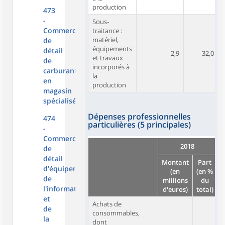
production
473
-
Sous-
Commerce
traitance :
matériel,
de
équipements
détail
2,9
32,0
et travaux
de
incorporés à
carburants
la
en
production
magasin
spécialisé
Dépenses professionnelles
474
particulières (5 principales)
-
Commerce
2018
de
détail
Montant
Part
M
d'équipements
(en
(en %
de
millions
du
m
l'information
d'euros)
total)
d
et
Achats de
de
consommables,
la
dont