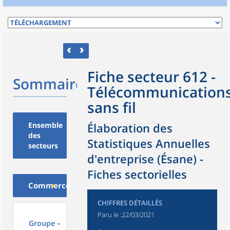
Fiche secteur 612 -
Sommaire
Télécommunication
sans fil
Ensemble
Élaboration des
des
Statistiques Annuelles
secteurs
d'entreprise (Ésane) -
Fiches sectorielles
Commerce
CHIFFRES DÉTAILLÉS
Paru le :
22/03/2021
Groupe –