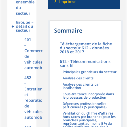
Imprimer
ensemble
du
secteur
Groupe –
détail du
Sommaire
secteur
451
Téléchargement de la fiche
-
du secteur 612 - données
Commerce
2018 et 2017
de
612 - Télécommunications
véhicules
sans fil
automobiles
Principales grandeurs du secteur
452
Analyse des clients
-
Analyse des clients par
localisation
Entretien
Sous-traitance incorporée dans
et
le processus de production
réparation
Dépenses professionnelles
de
particulières (5 principales)
véhicules
Ventilation du chiffre d'affaires
hors taxes par branche (pour les
automobiles
branches principales,
représentant au moins 5 % du
chiffre d'affaires l'une des 2