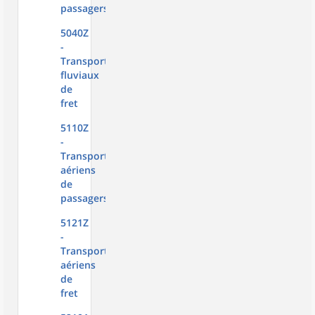
passagers
5040Z
-
Transports
fluviaux
de
fret
5110Z
-
Transports
aériens
de
passagers
5121Z
-
Transports
aériens
de
fret