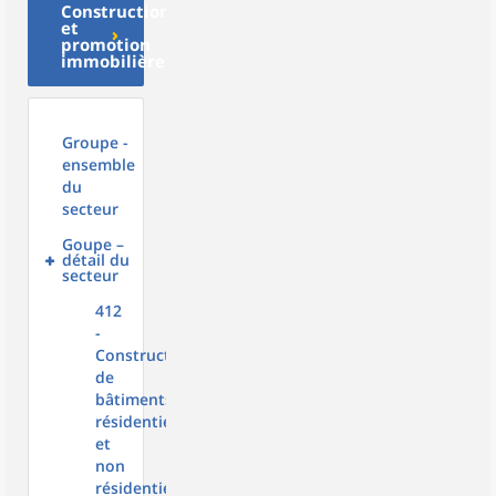
Construction
et
promotion
immobilière
Groupe -
ensemble
du
secteur
Goupe –
détail du
secteur
412
-
Construction
de
bâtiments
résidentiels
et
non
résidentiels