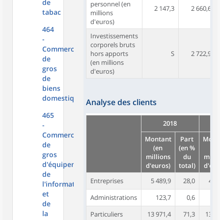
de
personnel (en
2 147,3
2 660,6
tabac
millions
d'euros)
464
Investissements
-
corporels bruts
Commerce
hors apports
S
2 722,9
de
(en millions
gros
d'euros)
de
biens
domestiques
Analyse des clients
465
2018
-
Commerce
Montant
Part
Mont
de
(en
(en %
(e
gros
millions
du
milli
d'équipements
d'euros)
total)
d'eur
de
Entreprises
5 489,9
28,0
4 64
l'information
et
Administrations
123,7
0,6
15
de
la
Particuliers
13 971,4
71,3
13 87