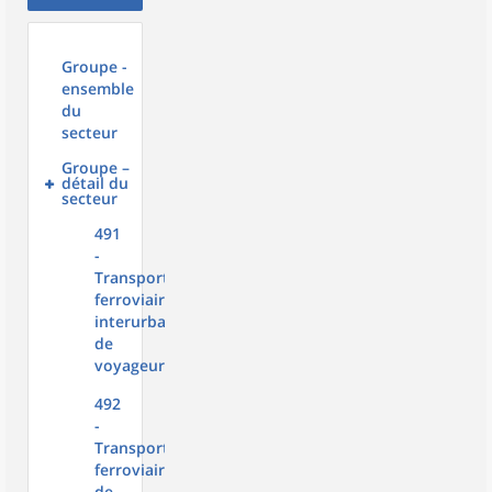
Groupe -
ensemble
du
secteur
Groupe –
détail du
secteur
491
-
Transport
ferroviaire
interurbain
de
voyageurs
492
-
Transports
ferroviaires
de