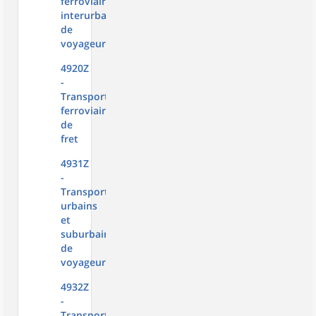
ferroviaire
interurbain
de
voyageurs
4920Z
-
Transports
ferroviaires
de
fret
4931Z
-
Transports
urbains
et
suburbains
de
voyageurs
4932Z
-
Transports