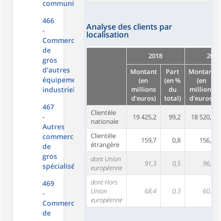
communication
466
Analyse des clients par
-
localisation
Commerce
de
2018
2017
gros
d'autres
Montant
Part
Montant
équipements
(en
(en %
(en
industriels
millions
du
millions
d'euros)
total)
d'euros)
467
Clientèle
-
19 425,2
99,2
18 520,0
nationale
Autres
Clientèle
commerces
159,7
0,8
156,8
étrangère
de
gros
dont Union
91,3
0,5
96,4
spécialisés
européenne
dont Hors
469
Union
68,4
0,3
60,4
-
européenne
Commerce
de