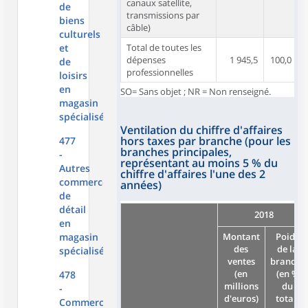
canaux satellite,
de
transmissions par
biens
câble)
culturels
et
Total de toutes les
dépenses
1 945,5
100,0
de
professionnelles
loisirs
en
SO= Sans objet ; NR = Non renseigné.
magasin
spécialisé
Ventilation du chiffre d'affaires
hors taxes par branche (pour les
477
branches principales,
-
représentant au moins 5 % du
Autres
chiffre d'affaires l'une des 2
commerces
années)
de
détail
2018
en
magasin
Montant
Poids
des
de la
spécialisé
ventes
branche
(en
(en %
478
millions
du
-
d'euros)
total)
Commerce