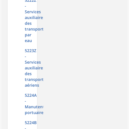
5222Z
-
Services
auxiliaires
des
transports
par
eau
5223Z
-
Services
auxiliaires
des
transports
aériens
5224A
-
Manutention
portuaire
5224B
-