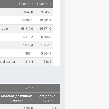
Ensemble
Ensemble
10 849,0
9 945,0
18 987,1
19 881,4
ptable
63 417,0
66 171,0
6 119,2
6 506,9
1 020,4
1 252,0
4 895,1
5 064,1
ns d'euros)
311,4
346,5
2017
Montant (en millions
Part (en % du
d'euros)
total)
10 702,0
53,8