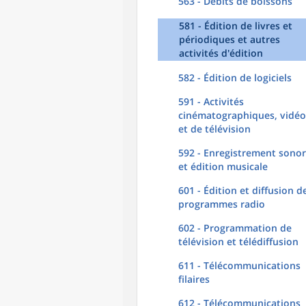
563 - Débits de boissons
581 - Édition de livres et
périodiques et autres
activités d'édition
582 - Édition de logiciels
591 - Activités
cinématographiques, vidéo
et de télévision
592 - Enregistrement sono
et édition musicale
601 - Édition et diffusion d
programmes radio
602 - Programmation de
télévision et télédiffusion
611 - Télécommunications
filaires
612 - Télécommunications