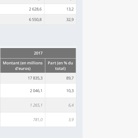
2 628,6
13,2
6 550,8
32,9
2017
Montant (en millions
Part (en % du
d'euros)
total)
17 835,3
89,7
2 046,1
10,3
1 265,1
6,4
781,0
3,9