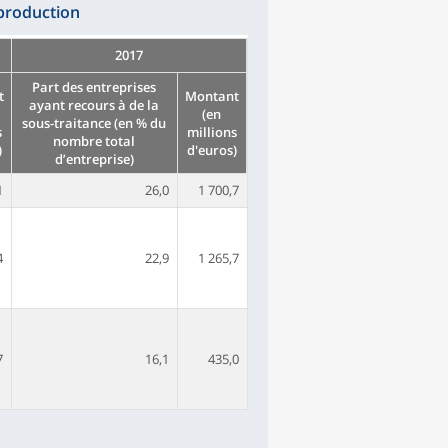
 production
2017
Part des entreprises
t
Montant
ayant recours à de la
(en
sous-traitance (en % du
s
millions
nombre total
)
d'euros)
d’entreprise)
1
26,0
1 700,7
4
22,9
1 265,7
7
16,1
435,0