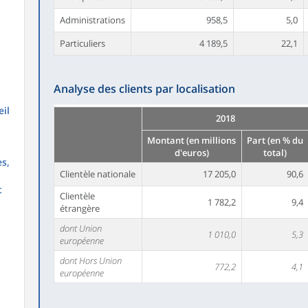
Administrations
958,5
5,0
Particuliers
4 189,5
22,1
Analyse des clients par localisation
il
2018
Montant (en millions
Part (en % du
d'euros)
total)
s,
Clientèle nationale
17 205,0
90,6
t
Clientèle
1 782,2
9,4
étrangère
dont Union
1 010,0
5,3
européenne
dont Hors Union
772,2
4,1
européenne