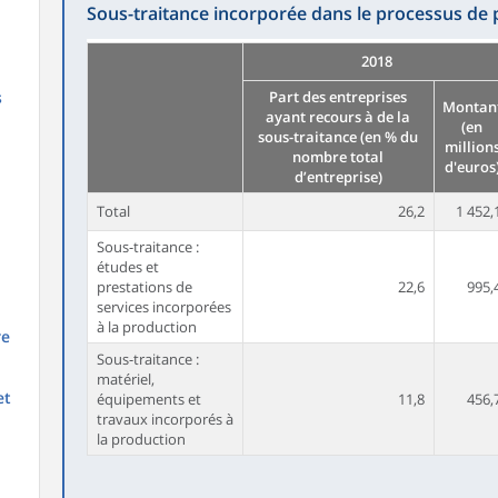
Sous-traitance incorporée dans le processus de
2018
s
Part des entreprises
Montan
ayant recours à de la
(en
sous-traitance (en % du
million
nombre total
d'euros
d’entreprise)
Total
26,2
1 452,
Sous-traitance :
études et
prestations de
22,6
995,
services incorporées
à la production
re
Sous-traitance :
matériel,
et
équipements et
11,8
456,
travaux incorporés à
la production