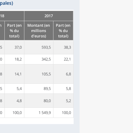
pales)
18
2017
n
Part (en
Montant (en
Part (en
% du
millions
% du
total)
d'euros)
total)
,5
37,0
593,5
38,3
,0
18,2
342,5
22,1
,8
14,1
105,5
6,8
,5
5,4
89,5
5,8
,8
4,8
80,0
5,2
,0
100,0
1 549,9
100,0