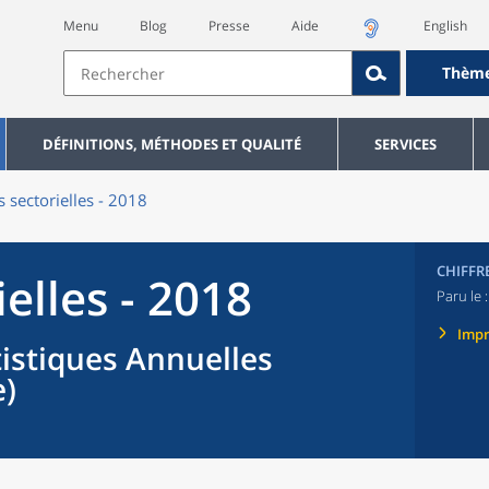
Menu
Blog
Presse
Aide
English
Thèm
DÉFINITIONS, MÉTHODES ET QUALITÉ
SERVICES
s sectorielles - 2018
CHIFFR
ielles - 2018
Paru le 
Imp
tistiques Annuelles
e)