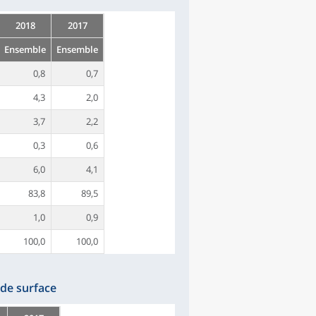
2018
2017
Ensemble
Ensemble
0,8
0,7
4,3
2,0
3,7
2,2
0,3
0,6
6,0
4,1
83,8
89,5
1,0
0,9
100,0
100,0
de surface