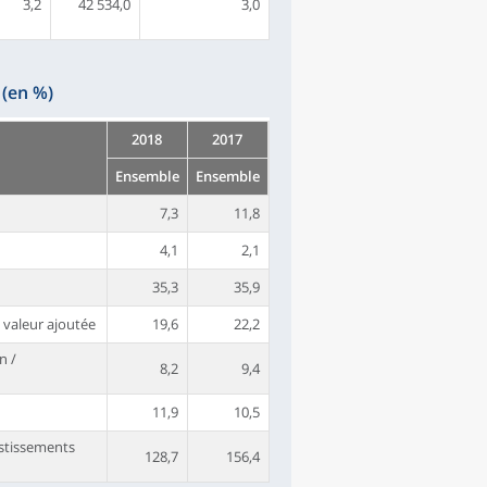
3,2
42 534,0
3,0
 (en %)
2018
2017
Ensemble
Ensemble
7,3
11,8
4,1
2,1
35,3
35,9
 valeur ajoutée
19,6
22,2
n /
8,2
9,4
11,9
10,5
stissements
128,7
156,4