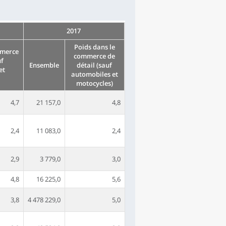
2017
Poids dans le
mmerce
commerce de
uf
Ensemble
détail (sauf
et
automobiles et
motocycles)
4,7
21 157,0
4,8
2,4
11 083,0
2,4
2,9
3 779,0
3,0
4,8
16 225,0
5,6
3,8
4 478 229,0
5,0