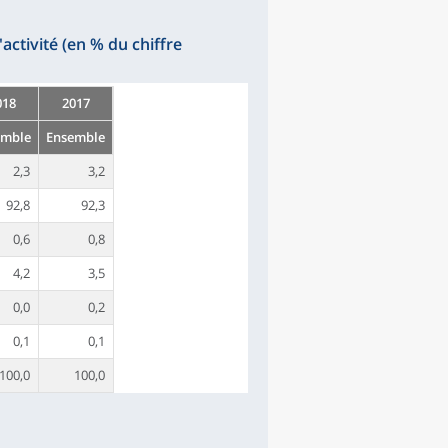
activité (en % du chiffre
018
2017
emble
Ensemble
2,3
3,2
92,8
92,3
0,6
0,8
4,2
3,5
0,0
0,2
0,1
0,1
100,0
100,0