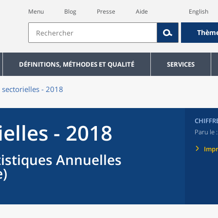
Menu
Blog
Presse
Aide
English
Thèm
DÉFINITIONS, MÉTHODES ET QUALITÉ
SERVICES
 sectorielles - 2018
CHIFFR
ielles - 2018
Paru le :
Imp
tistiques Annuelles
e)