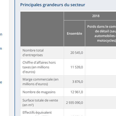
Principales grandeurs du secteur
2018
Poids dans le co
de détail (sa
Ensemble
on
automobiles 
motocycles)
en
Nombre total
20 545,0
d'entreprises
Chiffre d'affaires hors
taxes (en millions
11 539,0
d'euros)
Marge commerciale (en
3 876,0
de
millions d'euros)
Nombre de magasins
12 961,0
Surface totale de vente
2 935 090,0
(en m²)
Effectifs équivalent