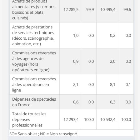
Achats de produits
alimentaires (y compris
12 285,5
99,9
10 495,4
99,6
boissons et plats
cuisinés)
Achats de prestations
de services techniques
1,0
0,0
0,2
0,0
(décors, scénographie,
animation, etc.)
Commissions reversées
à des agences de
0,9
0,0
2,0
0,0
voyages (hors
opérateurs en ligne)
Commissions reversées
à des opérateurs en
2,1
0,0
8,1
0,1
ligne
Dépenses de spectacles
0,6
0,0
0,3
0,0
en France
Total de toutes les
dépenses
12 293,4
100,0
10 532,4
100,0
professionnelles
SO= Sans objet ; NR = Non renseigné.