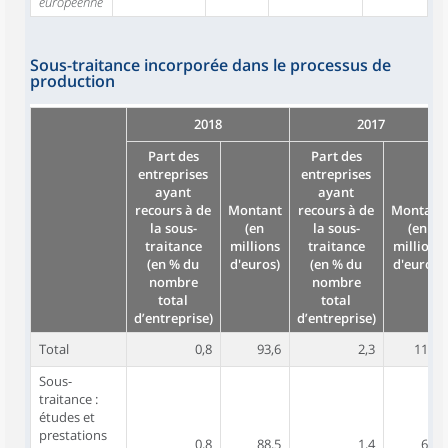
européenne
Sous-traitance incorporée dans le processus de
production
2018
2017
Part des
Part des
entreprises
entreprises
ayant
ayant
recours à de
Montant
recours à de
Montant
la sous-
(en
la sous-
(en
traitance
millions
traitance
millions
(en % du
d'euros)
(en % du
d'euros)
nombre
nombre
total
total
d’entreprise)
d’entreprise)
Total
0,8
93,6
2,3
113,9
Sous-
traitance :
études et
prestations
0,8
88,5
1,4
62,1