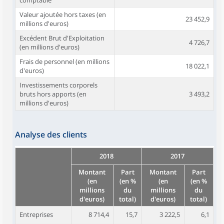
comptable
Valeur ajoutée hors taxes (en
23 452,9
millions d'euros)
Excédent Brut d'Exploitation
4 726,7
(en millions d'euros)
Frais de personnel (en millions
18 022,1
d'euros)
Investissements corporels
bruts hors apports (en
3 493,2
millions d'euros)
Analyse des clients
2018
2017
Montant
Part
Montant
Part
(en
(en %
(en
(en %
millions
du
millions
du
d'euros)
total)
d'euros)
total)
Entreprises
8 714,4
15,7
3 222,5
6,1