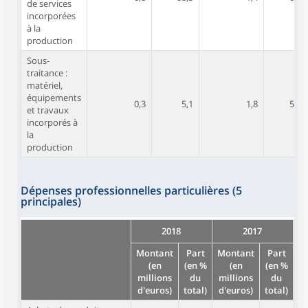
de services
incorporées
à la
production
Sous-
traitance :
matériel,
équipements
0,3
5,1
1,8
51,8
et travaux
incorporés à
la
production
Dépenses professionnelles particulières (5
principales)
2018
2017
Montant
Part
Montant
Part
(en
(en %
(en
(en %
millions
du
millions
du
d'euros)
total)
d'euros)
total)