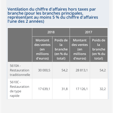
Ventilation du chiffre d'affaires hors taxes par
branche (pour les branches principales,
représentant au moins 5 % du chiffre d'affaires
l'une des 2 années)
2018
2017
Montant
Poids de
Montant
Poids de
des ventes
la
des ventes
la
(en
branche
(en
branche
millions
(en % du
millions
(en % du
d'euros)
total)
d'euros)
total)
5610A -
Restauration
30 000,5
54,2
28 813,1
54,2
traditionnelle
5610C -
Restauration
17 639,1
31,8
17 126,1
32,2
de type
rapide