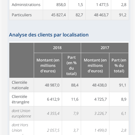
Administrations
858,0
1,5
1 477,5
2,8
Particuliers
45 827,4
82,7
48 463,7
91,2
Analyse des clients par localisation
2018
2017
Part
Montant (en
Montant (en
Part (en
(en %
millions
millions
% du
du
d'euros)
d'euros)
total)
total)
Clientèle
48 987,0
88,4
48 438,0
91,1
nationale
Clientèle
6 412,9
11,6
4 725,7
8,9
étrangère
dont Union
4 355,4
7,9
3 226,7
6,1
européenne
dont Hors
Union
2 057,5
3,7
1 499,0
2,8