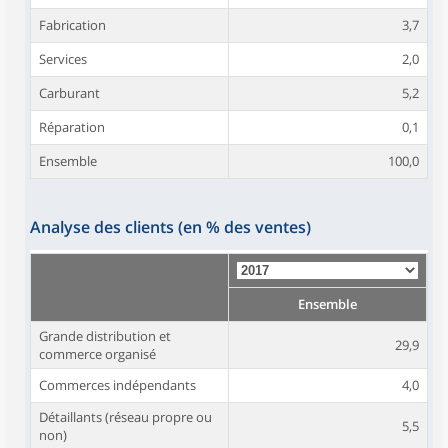
Fabrication
3,7
Services
2,0
Carburant
5,2
Réparation
0,1
Ensemble
100,0
Analyse des clients (en % des ventes)
Ensemble
Grande distribution et
29,9
commerce organisé
Commerces indépendants
4,0
Détaillants (réseau propre ou
5,5
non)