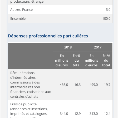
producteurs, étranger
Autres, France
3,0
Ensemble
100,0
Dépenses professionnelles particulières
2018
2017
En
En %
En
En %
millions
du
millions
du
d'euros
total
d'euros
total
Rémunérations
d’intermédiaires,
commissions à des
436,0
16,3
499,0
19,7
intermédiaires non
financiers, cotisations aux
centrales d’achats
Frais de publicité
(annonces et insertions,
imprimés et catalogues,
344,0
12,9
313,0
12,4