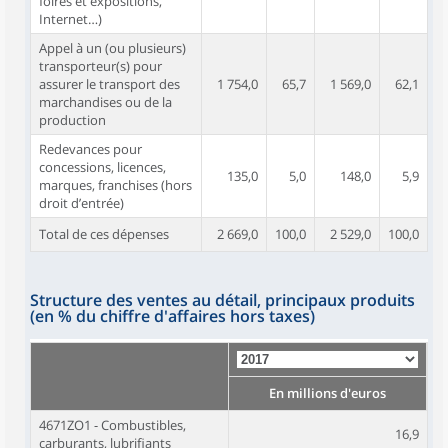
foires et expositions,
Internet…)
Appel à un (ou plusieurs)
transporteur(s) pour
assurer le transport des
1 754,0
65,7
1 569,0
62,1
marchandises ou de la
production
Redevances pour
concessions, licences,
135,0
5,0
148,0
5,9
marques, franchises (hors
droit d’entrée)
Total de ces dépenses
2 669,0
100,0
2 529,0
100,0
Structure des ventes au détail, principaux produits
(en % du chiffre d'affaires hors taxes)
En millions d'euros
4671ZO1 - Combustibles,
16,9
carburants, lubrifiants