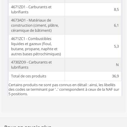
4671ZD1 - Carburants et
8,5
lubrifiants
4673AD1 - Matériaux de
construction (ciment, plâtre,
6,1
céramique de bâtiment)
4671ZC1 - Combustibles
liquides et gazeux (fioul,
5,3
butane, propane, naphte et
autres bases pétrochimiques)
4730ZO9 - Carburants et
N
lubrifiants
Total de ces produits
36,9
Certains produits ne sont pas connus en détail : ainsi, les libellés
des codes se terminant par '..' correspondent à ceux de la NAF sur
5 positions.