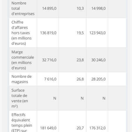
Nombre
total
14 895,0
10,3
14 998,0
10,
d'entreprises
Chiffre
d'affaires
hors taxes
136 819,0
19,5
123 943,0
18,
(en millions
d'euros)
Marge
commerciale
32 716,0
23,8
30 246,0
23,
(en millions
d'euros)
Nombre de
7 616,0
26,8
28 205,0
17,
magasins
Surface
totale de
N
N
N
vente (en
m²)
Effectifs
équivalent
temps plein
181 649,0
20,7
176 312,0
20,
(ETP) sur