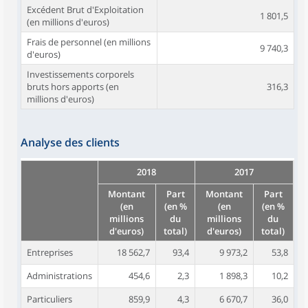
Excédent Brut d'Exploitation
1 801,5
(en millions d'euros)
Frais de personnel (en millions
9 740,3
d'euros)
Investissements corporels
bruts hors apports (en
316,3
millions d'euros)
Analyse des clients
2018
2017
Montant
Part
Montant
Part
(en
(en %
(en
(en %
millions
du
millions
du
d'euros)
total)
d'euros)
total)
Entreprises
18 562,7
93,4
9 973,2
53,8
Administrations
454,6
2,3
1 898,3
10,2
Particuliers
859,9
4,3
6 670,7
36,0