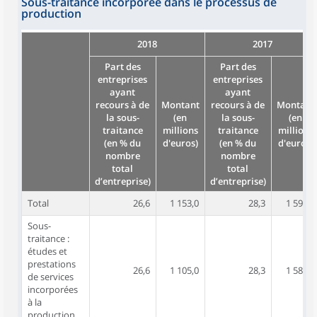
Sous-traitance incorporée dans le processus de
production
2018
2017
Part des
Part des
entreprises
entreprises
ayant
ayant
recours à de
Montant
recours à de
Montant
la sous-
(en
la sous-
(en
traitance
millions
traitance
millions
(en % du
d'euros)
(en % du
d'euros)
nombre
nombre
total
total
d’entreprise)
d’entreprise)
Total
26,6
1 153,0
28,3
1 597,6
Sous-
traitance :
études et
prestations
26,6
1 105,0
28,3
1 586,5
de services
incorporées
à la
production