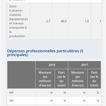
Sous-
traitance :
matériel,
équipements
2,7
48,0
1,0
11,1
et travaux
incorporés à
la
production
Dépenses professionnelles particulières (5
principales)
2018
2017
Montant
Part
Montant
Part
(en
(en %
(en
(en %
millions
du
millions
du
d'euros)
total)
d'euros)
total)
NR
N
N
N
N
NR
N
N
N
N