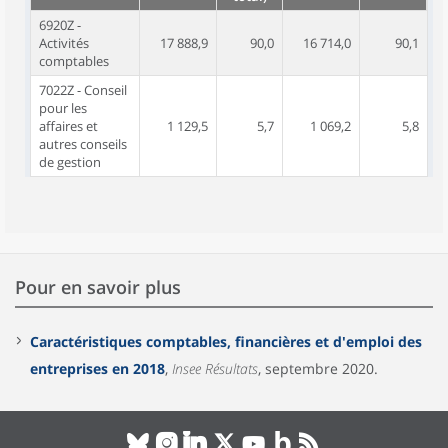
6920Z -
Activités
17 888,9
90,0
16 714,0
90,1
comptables
7022Z - Conseil
pour les
affaires et
1 129,5
5,7
1 069,2
5,8
autres conseils
de gestion
Pour en savoir plus
Caractéristiques comptables, financières et d'emploi des
entreprises en 2018
,
Insee Résultats
, septembre 2020.