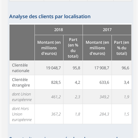
Analyse des clients par localisation
2018
2017
Part
Montant (en
Montant (en
Part (en
(en %
millions
millions
% du
du
d'euros)
d'euros)
total)
total)
Clientèle
19 048,7
95,8
17 908,7
96,6
nationale
Clientèle
828,5
4,2
633,6
3,4
étrangère
dont Union
461,2
2,3
349,2
1,9
européenne
dont Hors
Union
367,2
1,8
284,3
1,5
européenne