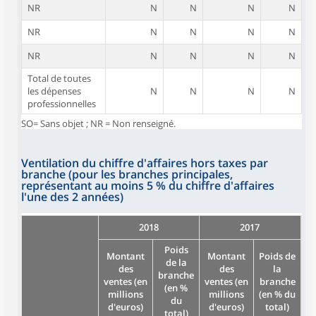
NR
N
N
N
N
NR
N
N
N
N
NR
N
N
N
N
Total de toutes
les dépenses
N
N
N
N
professionnelles
SO= Sans objet ; NR = Non renseigné.
Ventilation du chiffre d'affaires hors taxes par
branche (pour les branches principales,
représentant au moins 5 % du chiffre d'affaires
l'une des 2 années)
2018
2017
Poids
Montant
Montant
Poids de
de la
des
des
la
branche
ventes (en
ventes (en
branche
(en %
millions
millions
(en % du
du
d'euros)
d'euros)
total)
total)