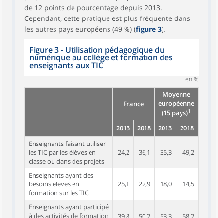
de 12 points de pourcentage depuis 2013.
Cependant, cette pratique est plus fréquente dans
les autres pays européens (49 %) (
figure 3
).
Figure 3 - Utilisation pédagogique du
numérique au collège et formation des
enseignants aux TIC
en %
Moyenne
européenne
France
1
(15 pays)
2013
2018
2013
2018
Enseignants faisant utiliser
les TIC par les élèves en
24,2
36,1
35,3
49,2
classe ou dans des projets
Enseignants ayant des
besoins élevés en
25,1
22,9
18,0
14,5
formation sur les TIC
Enseignants ayant participé
à des activités de formation
39,8
50,2
53,3
58,2