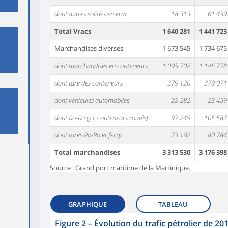
dont autres solides en vrac
18 313
61 459
Total Vracs
1 640 281
1 441 723
Marchandises diverses
1 673 545
1 734 675
dont marchandises en conteneurs
1 095 702
1 145 778
dont tare des conteneurs
379 120
379 071
dont véhicules automobiles
28 282
23 459
dont Ro-Ro (y c conteneurs roulés)
97 249
105 583
dont tares Ro-Ro et ferry
73 192
80 784
Total marchandises
3 313 530
3 176 398
Source : Grand port maritime de la Martinique.
GRAPHIQUE
TABLEAU
Figure 2
–
Évolution du trafic pétrolier de 20