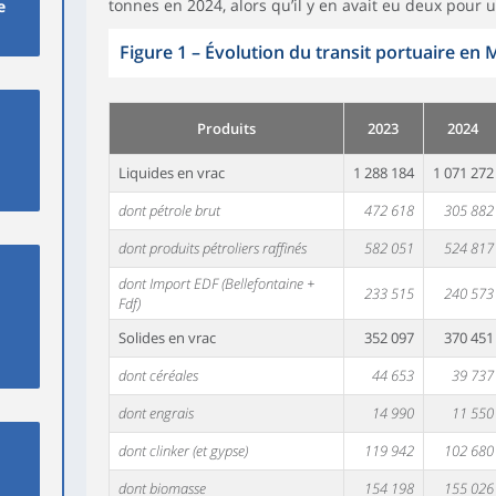
tonnes en 2024, alors qu’il y en avait eu deux pour 
e
Figure 1
–
Évolution du transit portuaire en 
Produits
2023
2024
Liquides en vrac
1 288 184
1 071 272
dont pétrole brut
472 618
305 882
dont produits pétroliers raffinés
582 051
524 817
dont Import EDF (Bellefontaine +
233 515
240 573
Fdf)
Solides en vrac
352 097
370 451
dont céréales
44 653
39 737
dont engrais
14 990
11 550
dont clinker (et gypse)
119 942
102 680
dont biomasse
154 198
155 026