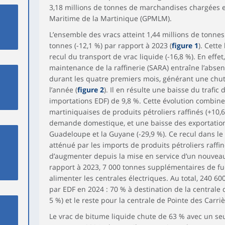
3,18 millions de tonnes de marchandises chargées 
Maritime de la Martinique (GPMLM).
L’ensemble des vracs atteint 1,44 millions de tonne
tonnes (-12,1 %) par rapport à 2023 (
figure 1
). Cett
recul du transport de vrac liquide (-16,8 %). En effe
maintenance de la raffinerie (SARA) entraîne l’absen
durant les quatre premiers mois, générant une chute
l’année (
figure 2
). Il en résulte une baisse du trafic 
importations EDF) de 9,8 %. Cette évolution combin
martiniquaises de produits pétroliers raffinés (+10,6
demande domestique, et une baisse des exportations
Guadeloupe et la Guyane (-29,9 %). Ce recul dans l
atténué par les imports de produits pétroliers raffi
d’augmenter depuis la mise en service d’un nouveau 
rapport à 2023, 7 000 tonnes supplémentaires de fuel
alimenter les centrales électriques. Au total, 240 6
par EDF en 2024 : 70 % à destination de la centrale
5 %) et le reste pour la centrale de Pointe des Carri
Le vrac de bitume liquide chute de 63 % avec un s