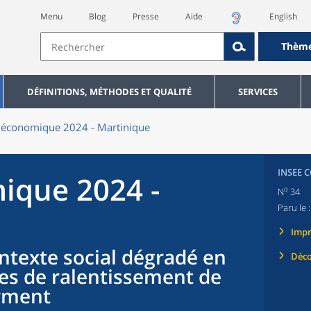
Menu
Blog
Presse
Aide
English
Thèm
DÉFINITIONS, MÉTHODES ET QUALITÉ
SERVICES
 économique 2024 - Martinique
INSEE 
ique 2024 -
o
N
34
Paru le 
Imp
ntexte social dégradé en
Déco
nes de ralentissement de
irment