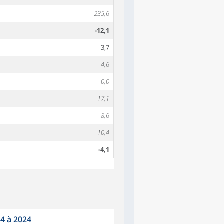
235,6
-12,1
3,7
4,6
0,0
-17,1
8,6
10,4
-4,1
14 à 2024