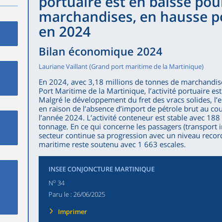
portuaire est en baisse pou
marchandises, en hausse p
en 2024
Bilan économique 2024
Lauriane Vaillant (Grand port maritime de la Martinique)
En 2024, avec 3,18 millions de tonnes de marchandis
Port Maritime de la Martinique, l’activité portuaire es
Malgré le développement du fret des vracs solides, l
en raison de l’absence d’import de pétrole brut au c
l’année 2024. L’activité conteneur est stable avec 188
tonnage. En ce qui concerne les passagers (transport inte
secteur continue sa progression avec un niveau record 
maritime reste soutenu avec 1 663 escales.
INSEE CONJONCTURE MARTINIQUE
o
N
34
Paru le :
26/06/2025
Imprimer