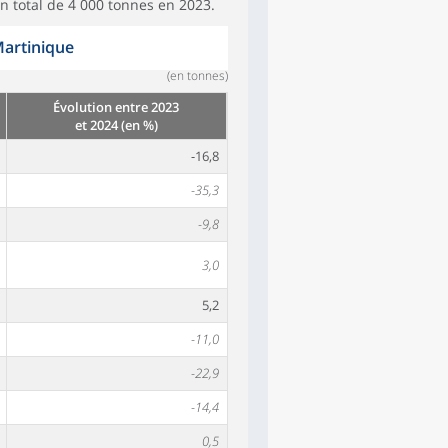
un total de 4 000 tonnes en 2023.
Martinique
(en tonnes)
Évolution entre 2023
et 2024 (en %)
-16,8
-35,3
-9,8
3,0
5,2
-11,0
-22,9
-14,4
0,5