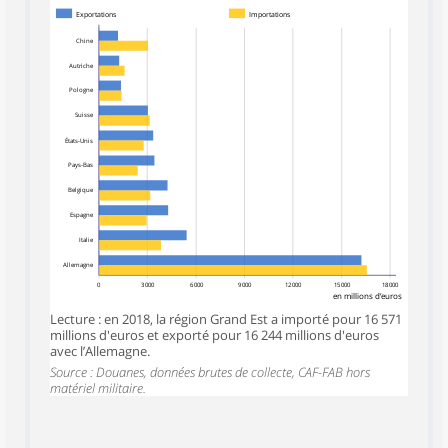
Exportations
Importations
Chine
Autriche
Pologne
Suisse
États-Unis
Pays-Bas
Belgique
Espagne
Italie
Allemagne
0
3 000
6 000
9 000
12 000
15 000
18 000
en millions d’euros
Lecture : en 2018, la région Grand Est a importé pour 16 571
millions d'euros et exporté pour 16 244 millions d'euros
avec l’Allemagne.
Source : Douanes, données brutes de collecte, CAF-FAB hors
matériel militaire.