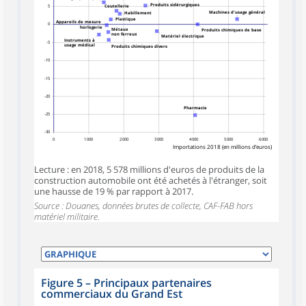
Produits sidérurgiques
Coutellerie
5
Machines d'usage général
Habillement
Plastique
Appareils de mesure
0
horlogerie
Métaux
Produits chimiques de base
non ferreux
Matériel électrique
Instruments à
-5
usage médical
Produits chimiques divers
-10
-15
-20
Pharmacie
-25
-30
0
1 000
2 000
3 000
4 000
5 000
6 000
Importations 2018 (en millions d’euros)
Lecture : en 2018, 5 578 millions d'euros de produits de la
construction automobile ont été achetés à l'étranger, soit
une hausse de 19 % par rapport à 2017.
Source : Douanes, données brutes de collecte, CAF-FAB hors
matériel militaire.
Figure 5
–
Principaux partenaires
commerciaux du Grand Est