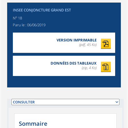
INSEE CONJONCTURE GRAND EST
o
N
18
Paru le :
06/06/2019
VERSION IMPRIMABLE
(pdf, 45 Ko)
DONNÉES DES TABLEAUX
(zip, 4 Ko)
Sommaire