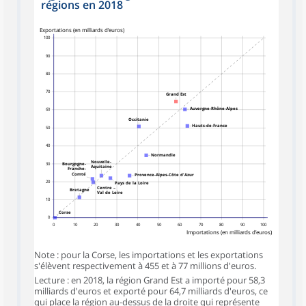
régions en 2018
symboles_defaut.xml,carre
Exportations (en milliards d’euros)
100
90
80
70
Grand Est
Auvergne-Rhône-Alpes
60
Occitanie
Hauts-de-France
50
40
Normandie
Nouvelle-
30
Bourgogne-
Aquitaine
Franche-
Comté
Provence-Alpes-Côte d'Azur
20
Pays de la Loire
Centre –
Bretagne
Val de Loire
10
Corse
0
0
10
20
30
40
50
60
70
80
90
100
Importations (en milliards d’euros)
Note : pour la Corse, les importations et les exportations
s'élèvent respectivement à 455 et à 77 millions d'euros.
Lecture : en 2018, la région Grand Est a importé pour 58,3
milliards d'euros et exporté pour 64,7 milliards d'euros, ce
qui place la région au-dessus de la droite qui représente