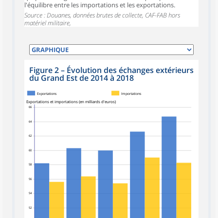
l'équilibre entre les importations et les exportations.
Source : Douanes, données brutes de collecte, CAF-FAB hors
matériel militaire,
Figure 2
–
Évolution des échanges extérieurs
du Grand Est de 2014 à 2018
Exportations
Importations
Exportations et importations (en milliards d'euros)
66
64
62
60
58
56
54
52