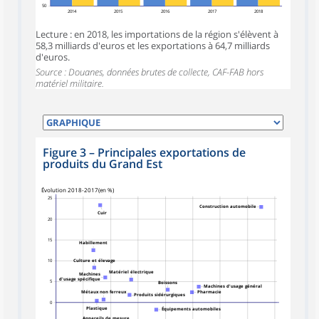
50
2014
2015
2016
2017
2018
Lecture : en 2018, les importations de la région s'élèvent à
58,3 milliards d'euros et les exportations à 64,7 milliards
d'euros.
Source : Douanes, données brutes de collecte, CAF-FAB hors
matériel militaire.
Figure 3
–
Principales exportations de
produits du Grand Est
symboles_defaut.xml,carre
Évolution 2018-2017(en %)
25
Construction automobile
Cuir
20
15
Habillement
Culture et élevage
10
Matériel électrique
Machines
d'usage spécifique
5
Boissons
Machines d'usage général
Pharmacie
Métaux non ferreux
Produits sidérurgiques
0
Plastique
Équipements automobiles
Appareils de mesure