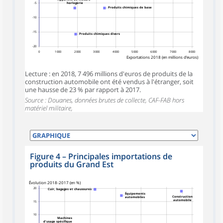
-5
horlogerie
Produits chimiques de base
-10
-15
Produits chimiques divers
-20
0
1 000
2 000
3 000
4 000
5 000
6 000
7 000
8 000
Exportations 2018 (en millions d’euros)
Lecture : en 2018, 7 496 millions d'euros de produits de la
construction automobile ont été vendus à l'étranger, soit
une hausse de 23 % par rapport à 2017.
Source : Douanes, données brutes de collecte, CAF-FAB hors
matériel militaire,
Figure 4
–
Principales importations de
produits du Grand Est
symboles_defaut.xml,carre
Évolution 2018-2017 (en %)
20
Cuir, bagages et chaussures
Équipements
Construction
automobiles
automobile
15
10
Machines
d'usage spécifique