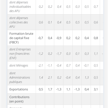
dont dépenses
individualisables
0,2
0,2
0,4
0,5
0,3
0,5
0,7
0,1
des APU
dont dépenses
collectives des
0,6
0,1
0,4
0,5
0,5
0,5
0,6
0,3
APU
Formation brute
de capital fixe
-0,7
0,4
-0,9
0,2
0,2
0,4
0,8
0,3
(FBCF)
dont Entreprises
non financières
-1,2
0,2
-1,7
0,3
0,1
0,3
1,1
-0,1
(ENF)
dont Ménages
-2,1
-1,1
-0,4
0,7
0,4
-0,1
0,5
1,0
dont
Administrations
1,4
2,1
0,2
-0,4
0,4
1,3
0,5
0,6
publiques
Exportations
0,5
1,7
-1,3
1,1
-1,3
0,4
3,1
1,0
Contributions
(en point)