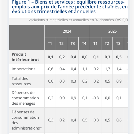
Figure 1
–
Biens et services : équilibre ressources-
emplois aux prix de l’année précédente chaînés, en
évolutions trimestrielles et annuelles
variations trimestrielles et annuelles en %, données CVS-CJO
2024
2025
T1
T2
T3
T4
T1
T2
T3
T4
Produit
0,1
0,2
0,4
0,0
0,1
0,3
0,5
0,2
intérieur brut
Importations
-0,6
0,4
0,4
1,1
0,2
1,7
1,4
-1,1
Total des
0,0
0,3
0,3
0,2
0,2
0,5
0,9
0,0
ressources
Dépenses de
consommation
0,2
0,0
0,9
0,1
-0,3
0,0
0,1
0,4
des ménages
Dépenses de
consommation
0,3
0,2
0,4
0,5
0,3
0,5
0,6
0,2
des
administrations*