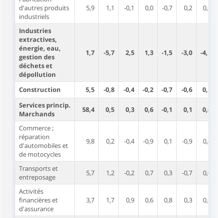
d'autres produits
5,9
1,1
-0,1
0,0
-0,7
0,2
0,1
industriels
Industries
extractives,
énergie, eau,
1,7
-5,7
2,5
1,3
-1,5
-3,0
-4,1
gestion des
déchets et
dépollution
Construction
5,5
-0,8
-0,4
-0,2
-0,7
-0,6
0,2
Services princip.
58,4
0,5
0,3
0,6
-0,1
0,1
0,4
Marchands
Commerce ;
réparation
9,8
0,2
-0,4
-0,9
0,1
-0,9
0,4
d'automobiles et
de motocycles
Transports et
5,7
1,2
-0,2
0,7
0,3
-0,7
0,0
entreposage
Activités
financières et
3,7
1,7
0,9
0,6
0,8
0,3
0,1
d'assurance