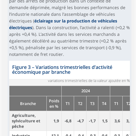
par des arrêts de production dans un contexte de
demande déprimée, malgré les bonnes performances de
l’industrie nationale dans l’assemblage de véhicules
électriques (
éclairage sur la production de véhicules
électriques
). Dans la construction, l’activité a ralenti (+0,2 %
après +0,4 %). L’activité dans les services marchands a
également décéléré au quatrième trimestre (+0,2 % après
+0,5 %), pénalisée par les services de transport (-0,9 %),
notamment de fret routier.
Figure 3
–
Variations trimestrielles d’activité
économique par branche
variations trimestrielles de la valeur ajoutée en %
2024
20
Poids
Branche
T1
T2
T3
T4
T1
T2
en %
Agriculture,
sylviculture et
1,9
-6,8
-4,7
-1,7
1,5
3,6
3,5
pêche
Industrie
12,1
-0,4
0,4
0,3
-0,6
-0,3
-0,7