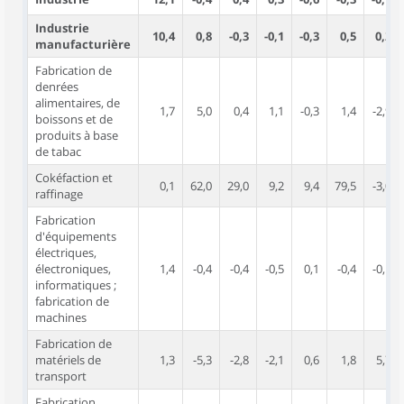
Industrie
10,4
0,8
-0,3
-0,1
-0,3
0,5
0,2
manufacturière
Fabrication de
denrées
alimentaires, de
1,7
5,0
0,4
1,1
-0,3
1,4
-2,9
boissons et de
produits à base
de tabac
Cokéfaction et
0,1
62,0
29,0
9,2
9,4
79,5
-3,0
raffinage
Fabrication
d'équipements
électriques,
électroniques,
1,4
-0,4
-0,4
-0,5
0,1
-0,4
-0,1
informatiques ;
fabrication de
machines
Fabrication de
matériels de
1,3
-5,3
-2,8
-2,1
0,6
1,8
5,7
transport
Fabrication