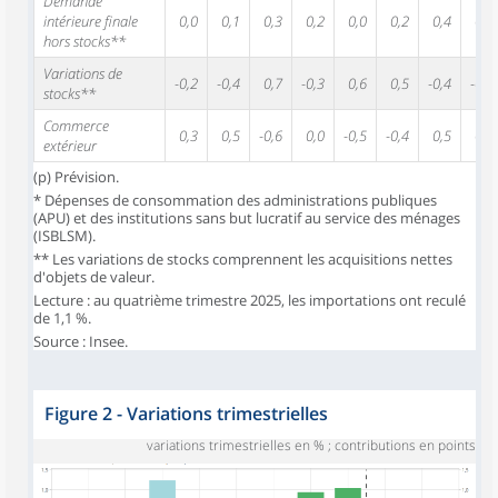
Demande
intérieure finale
0,0
0,1
0,3
0,2
0,0
0,2
0,4
0,3
hors stocks**
Variations de
-0,2
-0,4
0,7
-0,3
0,6
0,5
-0,4
-0,8
stocks**
Commerce
0,3
0,5
-0,6
0,0
-0,5
-0,4
0,5
0,7
extérieur
(p) Prévision.
* Dépenses de consommation des administrations publiques
(APU) et des institutions sans but lucratif au service des ménages
(ISBLSM).
** Les variations de stocks comprennent les acquisitions nettes
d'objets de valeur.
Lecture : au quatrième trimestre 2025, les importations ont reculé
de 1,1 %.
Source : Insee.
Figure 2 - Variations trimestrielles
variations trimestrielles en % ; contributions en points