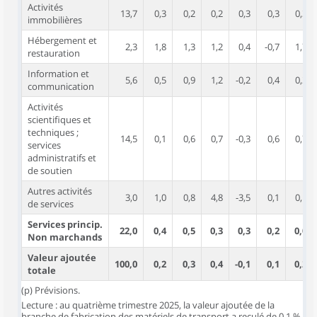
Activités
13,7
0,3
0,2
0,2
0,3
0,3
0,3
immobilières
Hébergement et
2,3
1,8
1,3
1,2
0,4
-0,7
1,7
restauration
Information et
5,6
0,5
0,9
1,2
-0,2
0,4
0,2
communication
Activités
scientifiques et
techniques ;
14,5
0,1
0,6
0,7
-0,3
0,6
0,7
services
administratifs et
de soutien
Autres activités
3,0
1,0
0,8
4,8
-3,5
0,1
0,1
de services
Services princip.
22,0
0,4
0,5
0,3
0,3
0,2
0,0
Non marchands
Valeur ajoutée
100,0
0,2
0,3
0,4
-0,1
0,1
0,2
totale
(p) Prévisions.
Lecture : au quatrième trimestre 2025, la valeur ajoutée de la
branche de fabrication des matériels de transport a reculé de 0,1 %.