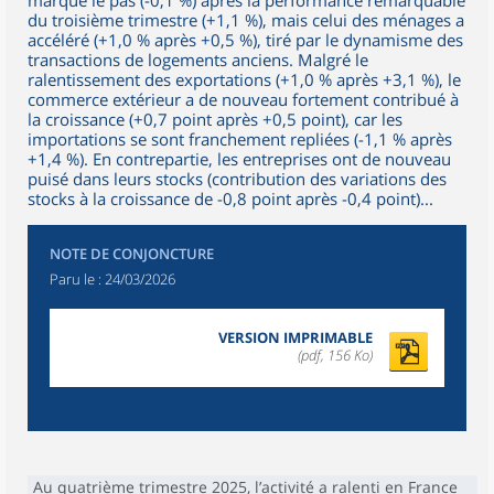
marqué le pas (-0,1 %) après la performance remarquable
du troisième trimestre (+1,1 %), mais celui des ménages a
accéléré (+1,0 % après +0,5 %), tiré par le dynamisme des
transactions de logements anciens. Malgré le
ralentissement des exportations (+1,0 % après +3,1 %), le
commerce extérieur a de nouveau fortement contribué à
la croissance (+0,7 point après +0,5 point), car les
importations se sont franchement repliées (-1,1 % après
+1,4 %). En contrepartie, les entreprises ont de nouveau
puisé dans leurs stocks (contribution des variations des
stocks à la croissance de -0,8 point après -0,4 point)...
NOTE DE CONJONCTURE
Paru le :
24/03/2026
VERSION IMPRIMABLE
(pdf, 156 Ko)
Au quatrième trimestre 2025, l’activité a ralenti en France