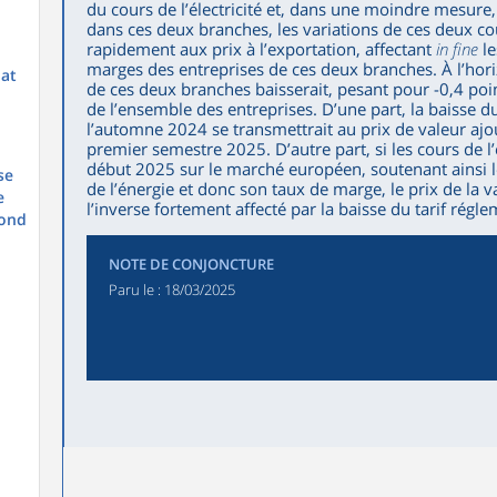
du cours de l’électricité et, dans une moindre mesure,
dans ces deux branches, les variations de ces deux c
rapidement aux prix à l’exportation, affectant
in fine
le
marges des entreprises de ces deux branches. À l’hor
hat
de ces deux branches baisserait, pesant pour -0,4 poi
de l’ensemble des entreprises. D’une part, la baisse d
l’automne 2024 se transmettrait au prix de valeur ajo
premier semestre 2025. D’autre part, si les cours de l’
début 2025 sur le marché européen, soutenant ainsi le
se
de l’énergie et donc son taux de marge, le prix de la v
e
l’inverse fortement affecté par la baisse du tarif régl
bond
NOTE DE CONJONCTURE
Paru le :
18/03/2025