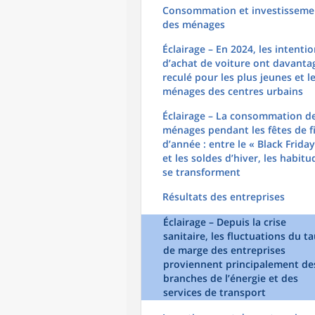
Consommation et investisseme
des ménages
Éclairage – En 2024, les intenti
d’achat de voiture ont davanta
reculé pour les plus jeunes et l
ménages des centres urbains
Éclairage – La consommation d
ménages pendant les fêtes de f
d’année : entre le « Black Friday
et les soldes d’hiver, les habitu
se transforment
Résultats des entreprises
Éclairage – Depuis la crise
sanitaire, les fluctuations du t
de marge des entreprises
proviennent principalement de
branches de l’énergie et des
services de transport