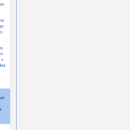
nt
ons
ge
es
es
in
 »
des
aux
s