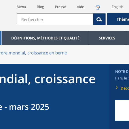
Menu
Blog
Presse
Aide
English
Thèm
DÉFINITIONS, MÉTHODES ET QUALITÉ
SERVICES
dre mondial, croissance en berne
NOTE D
dial, croissance
Paru le 
Déco
e - mars 2025