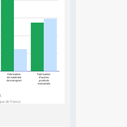
Fabrication
Fabrication
de matériels
d’autres
de transport
produits
industriels
1.
que de France.