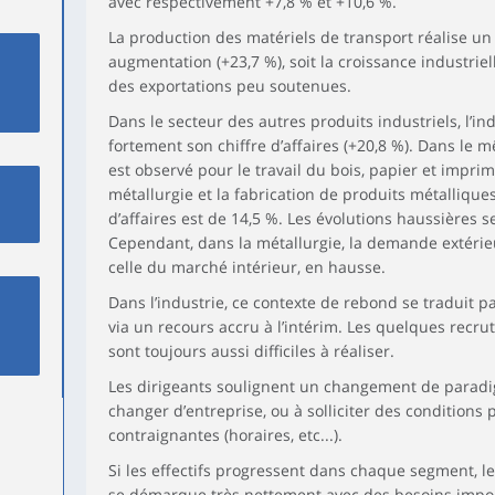
avec respectivement +7,8 % et +10,6 %.
La production des matériels de transport réalise un 
augmentation (+23,7 %), soit la croissance industriel
des exportations peu soutenues.
Dans le secteur des autres produits industriels, l’in
fortement son chiffre d’affaires (+20,8 %). Dans le 
est observé pour le travail du bois, papier et impri
métallurgie et la fabrication de produits métalliques
d’affaires est de 14,5 %. Les évolutions haussières s
Cependant, dans la métallurgie, la demande extérieu
celle du marché intérieur, en hausse.
Dans l’industrie, ce contexte de rebond se traduit p
via un recours accru à l’intérim. Les quelques recr
sont toujours aussi difficiles à réaliser.
Les dirigeants soulignent un changement de paradig
changer d’entreprise, ou à solliciter des conditions
contraignantes (horaires, etc...).
Si les effectifs progressent dans chaque segment, le
se démarque très nettement avec des besoins impor