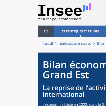
STATISTIQUES ET ÉTUDES
Bilan
Accueil
Statistiques et études
Bilan économ
Grand Est
La reprise de l’activ
international
L’économie résiste en 2022, dans le G