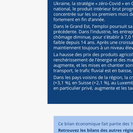
Ukraine, la stratégie « zéro-Covid » en 
national, le produit intérieur brut pro
concentrée sur les six premiers mois 
fortement en fin d’année.
Dans le Grand Est, l’emploi poursuit sa
précédente. Dans l’industrie, les entre
chômage diminue, pour s’établir à 7,0 %
faible depuis 14 ans. Après une croissa
maintiennent toujours à un niveau élev
La hausse des prix des produits agrico
renchérissement de l’énergie et des m
augmente, et les mises en chantier son
transport, le trafic fluvial est en baiss
Dans les pays voisins de la région, la
(+3,1 %), en Suisse (+2,1 %), au Luxem
en particulier privé, augmente et les 
Ce bilan économique fait partie des 
Retrouvez les bilans des autres régi