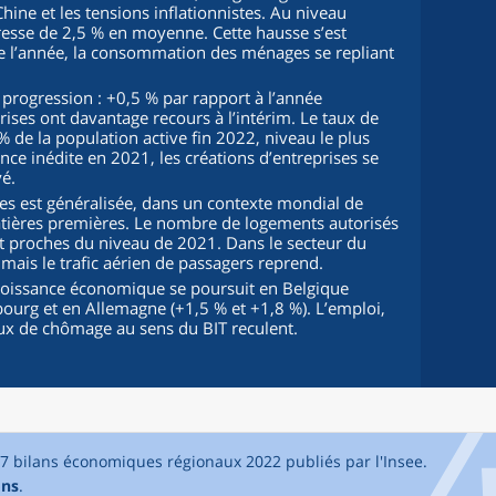
Chine et les tensions inflationnistes. Au niveau
gresse de 2,5 % en moyenne. Cette hausse s’est
de l’année, la consommation des ménages se repliant
 progression : +0,5 % par rapport à l’année
prises ont davantage recours à l’intérim. Le taux de
 de la population active fin 2022, niveau le plus
nce inédite en 2021, les créations d’entreprises se
é.
les est généralisée, dans un contexte mondial de
atières premières. Le nombre de logements autorisés
t proches du niveau de 2021. Dans le secteur du
e, mais le trafic aérien de passagers reprend.
 croissance économique se poursuit en Belgique
bourg et en Allemagne (+1,5 % et +1,8 %). L’emploi,
taux de chômage au sens du BIT reculent.
17 bilans économiques régionaux 2022 publiés par l'Insee.
ons
.