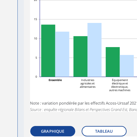
20
15
10
5
0
Ensemble
Industries
Équipement
agricoles et
électrique et
alimentaires
électronique,
autres machines
Note : variation pondérée par les effectifs Acoss-Urssaf 202
Source : enquête régionale Bilans et Perspectives Grand Est, Ban
GRAPHIQUE
TABLEAU