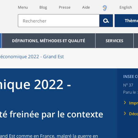
Menu
Blog
Presse
Aide
English
Thèm
DÉFINITIONS, MÉTHODES ET QUALITÉ
SERVICES
 économique 2022 - Grand Est
INSEE 
ique 2022 -
o
N
37
Paru le 
Imp
ité freinée par le contexte
Déco
rand Est comme en France, malgré la guerre en