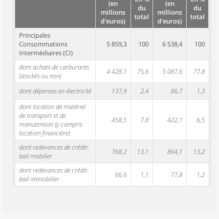
(en
(en
du
du
millions
millions
total
total
d'euros)
d'euros)
Principales
Consommations
5 859,3
100
6 538,4
100
Intermédiaires (CI)
dont achats de carburants
4 428,1
75,6
5 087,6
77,8
(stockés ou non)
dont dépenses en électricité
137,9
2,4
86,7
1,3
dont location de matériel
de transport et de
458,5
7,8
422,1
6,5
manutention (y compris
location financière)
dont redevances de crédit-
768,2
13,1
864,1
13,2
bail mobilier
dont redevances de crédit-
66,6
1,1
77,8
1,2
bail immobilier