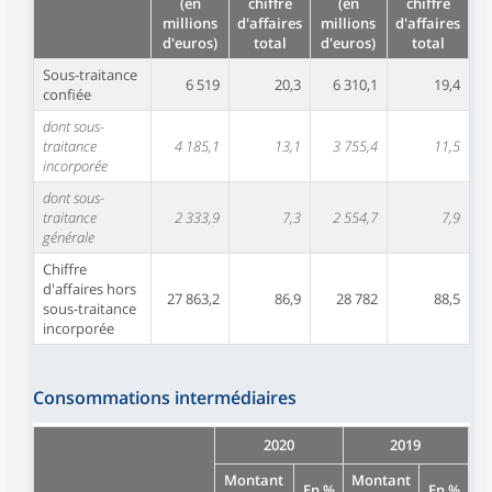
(en
chiffre
(en
chiffre
millions
d'affaires
millions
d'affaires
d'euros)
total
d'euros)
total
Sous-traitance
6 519
20,3
6 310,1
19,4
confiée
dont sous-
traitance
4 185,1
13,1
3 755,4
11,5
incorporée
dont sous-
traitance
2 333,9
7,3
2 554,7
7,9
générale
Chiffre
d'affaires hors
27 863,2
86,9
28 782
88,5
sous-traitance
incorporée
Consommations intermédiaires
2020
2019
Montant
Montant
En %
En %