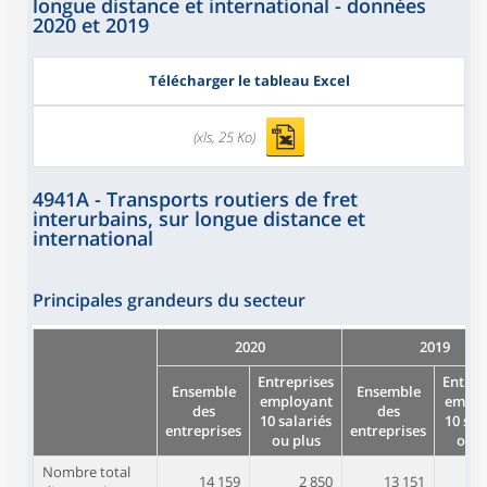
longue distance et international - données
2020 et 2019
Télécharger le tableau Excel
(xls, 25 Ko)
4941A - Transports routiers de fret
interurbains, sur longue distance et
international
Principales grandeurs du secteur
2020
2019
Entreprises
Entrep
Ensemble
Ensemble
employant
emplo
des
des
10 salariés
10 sal
entreprises
entreprises
ou plus
ou p
Nombre total
14 159
2 850
13 151