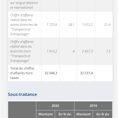
sur longue distance
et international)
Chiffre d'affaires
réalisé dans les
autres branches de
7 725,6
24,1
7 015,2
21,6
"Transports et
Entreposage"
Chiffre d'affaires
réalisé dans les
branches hors
1 910,2
6
2 437,3
7,5
"Transports et
Entreposage"
Total du chiffre
d'affaires hors
32 048,3
32 537,4
taxes
Sous-traitance
2020
2019
Montant
En % du
Montant
En % du