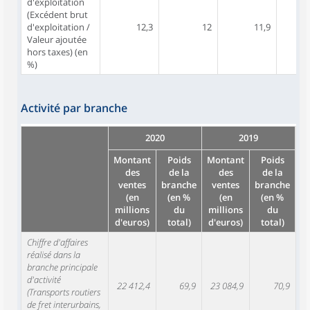
d'exploitation
(Excédent brut
d'exploitation /
12,3
12
11,9
Valeur ajoutée
hors taxes) (en
%)
Activité par branche
2020
2019
Montant
Poids
Montant
Poids
des
de la
des
de la
ventes
branche
ventes
branche
(en
(en %
(en
(en %
millions
du
millions
du
d'euros)
total)
d'euros)
total)
Chiffre d'affaires
réalisé dans la
branche principale
d'activité
22 412,4
69,9
23 084,9
70,9
(Transports routiers
de fret interurbains,