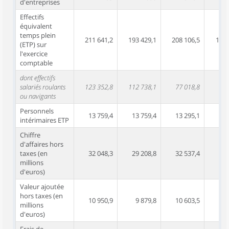
d'entreprises
Effectifs
équivalent
temps plein
211 641,2
193 429,1
208 106,5
190 
(ETP) sur
l'exercice
comptable
dont effectifs
salariés roulants
123 352,8
112 738,1
77 018,8
70 
ou navigants
Personnels
13 759,4
13 759,4
13 295,1
13 
intérimaires ETP
Chiffre
d'affaires hors
taxes (en
32 048,3
29 208,8
32 537,4
29 
millions
d'euros)
Valeur ajoutée
hors taxes (en
10 950,9
9 879,8
10 603,5
millions
d'euros)