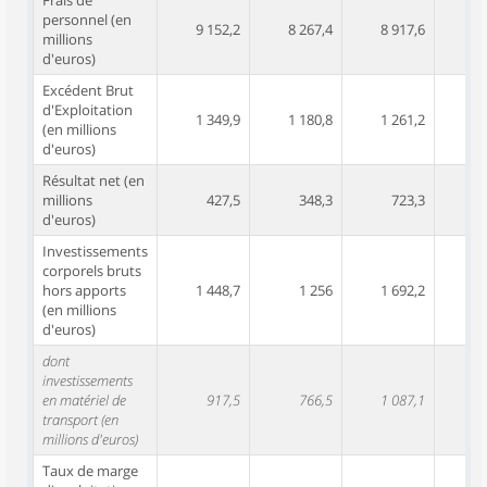
Frais de
personnel (en
9 152,2
8 267,4
8 917,6
8 
millions
d'euros)
Excédent Brut
d'Exploitation
1 349,9
1 180,8
1 261,2
(en millions
d'euros)
Résultat net (en
millions
427,5
348,3
723,3
d'euros)
Investissements
corporels bruts
hors apports
1 448,7
1 256
1 692,2
1 
(en millions
d'euros)
dont
investissements
en matériel de
917,5
766,5
1 087,1
transport (en
millions d'euros)
Taux de marge