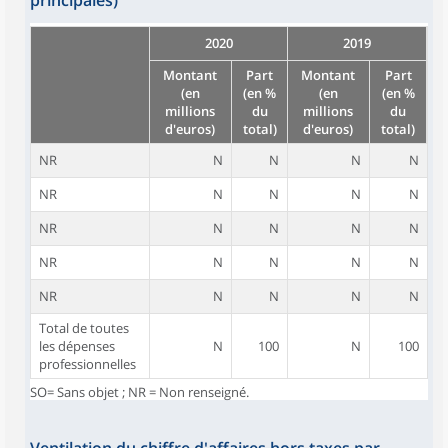
principales)
2020
2019
Montant
Part
Montant
Part
(en
(en %
(en
(en %
millions
du
millions
du
d'euros)
total)
d'euros)
total)
NR
N
N
N
N
NR
N
N
N
N
NR
N
N
N
N
NR
N
N
N
N
NR
N
N
N
N
Total de toutes
les dépenses
N
100
N
100
professionnelles
SO= Sans objet ; NR = Non renseigné.