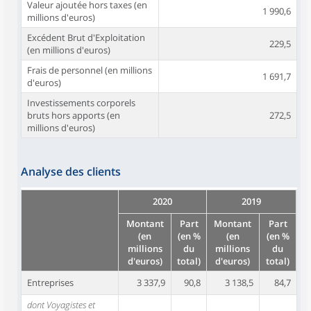
Valeur ajoutée hors taxes (en
1 990,6
millions d'euros)
Excédent Brut d'Exploitation
229,5
(en millions d'euros)
Frais de personnel (en millions
1 691,7
d'euros)
Investissements corporels
bruts hors apports (en
272,5
millions d'euros)
Analyse des clients
2020
2019
Montant
Part
Montant
Part
(en
(en %
(en
(en %
millions
du
millions
du
d'euros)
total)
d'euros)
total)
Entreprises
3 337,9
90,8
3 138,5
84,7
dont Voyagistes et