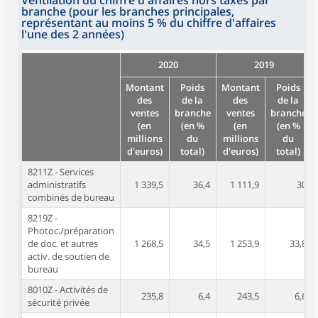
Ventilation du chiffre d'affaires hors taxes par
branche (pour les branches principales,
représentant au moins 5 % du chiffre d'affaires
l'une des 2 années)
2020
2019
Montant
Poids
Montant
Poids
des
de la
des
de la
ventes
branche
ventes
branche
(en
(en %
(en
(en %
millions
du
millions
du
d'euros)
total)
d'euros)
total)
8211Z - Services
administratifs
1 339,5
36,4
1 111,9
30
combinés de bureau
8219Z -
Photoc./préparation
de doc. et autres
1 268,5
34,5
1 253,9
33,8
activ. de soutien de
bureau
8010Z - Activités de
235,8
6,4
243,5
6,6
sécurité privée