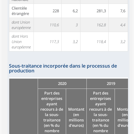
Clientèle
228
6,2
281,3
7,6
étrangère
dont Union
110,6
3
162,8
4,4
européenne
dont Hors
Union
117,3
3,2
118,4
3,2
européenne
Sous-traitance incorporée dans le processus de
production
2020
2019
Part des
Part des
entreprises
entreprises
ayant
ayant
recours à de
Montant
recours à de
Montant
la sous-
(en
la sous-
(en
traitance
millions
traitance
millions
(en % du
d'euros)
(en % du
d'euros)
nombre
nombre