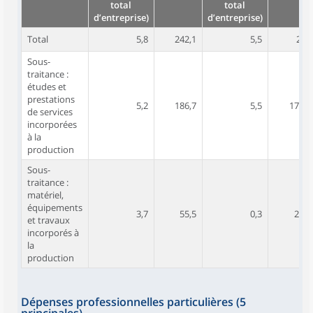
total
total
d’entreprise)
d’entreprise)
Total
5,8
242,1
5,5
204
Sous-
traitance :
études et
prestations
5,2
186,7
5,5
179,2
de services
incorporées
à la
production
Sous-
traitance :
matériel,
équipements
3,7
55,5
0,3
24,8
et travaux
incorporés à
la
production
Dépenses professionnelles particulières (5