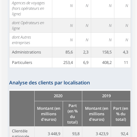
Agences de voyages
N
N
N
N
(hors opérateurs en
ligne)
dont Opérateurs en
N
N
N
N
ligne
dont Autres
N
N
N
N
entreprises
Administrations
85,6
2,3
158,5
4,3
Particuliers
253,4
6,9
408,2
11
Analyse des clients par localisation
2020
2019
Part
Montant (en
Montant (en
Part (en
(en %
millions
millions
% du
du
d'euros)
d'euros)
total)
total)
Clientèle
3 448,9
93,8
3 423,9
92,4
nationale