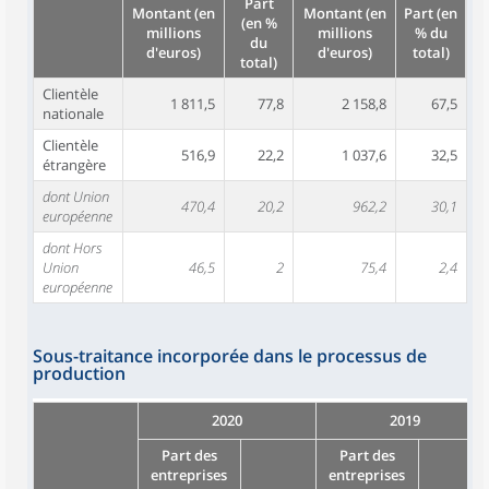
Part
Montant (en
Montant (en
Part (en
(en %
millions
millions
% du
du
d'euros)
d'euros)
total)
total)
Clientèle
1 811,5
77,8
2 158,8
67,5
nationale
Clientèle
516,9
22,2
1 037,6
32,5
étrangère
dont Union
470,4
20,2
962,2
30,1
européenne
dont Hors
Union
46,5
2
75,4
2,4
européenne
Sous-traitance incorporée dans le processus de
production
2020
2019
Part des
Part des
entreprises
entreprises