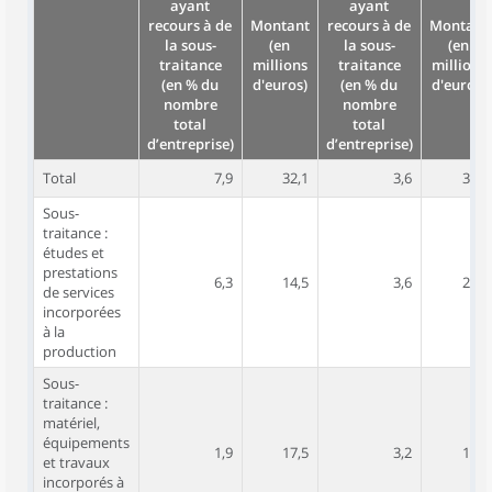
ayant
ayant
recours à de
Montant
recours à de
Montant
la sous-
(en
la sous-
(en
traitance
millions
traitance
millions
(en % du
d'euros)
(en % du
d'euros)
nombre
nombre
total
total
d’entreprise)
d’entreprise)
Total
7,9
32,1
3,6
30,9
Sous-
traitance :
études et
prestations
6,3
14,5
3,6
20,7
de services
incorporées
à la
production
Sous-
traitance :
matériel,
équipements
1,9
17,5
3,2
10,3
et travaux
incorporés à