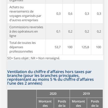
organisés
Achats ou
reversements de
0,3
0,6
0,3
0,3
voyages organisés par
d'autres entreprises
Commissions reversées
à des opérateurs en
0,1
0,2
0,2
0,2
ligne
Total de toutes les
dépenses
53,7
100
125,8
100
professionnelles
SO= Sans objet ; NR = Non renseigné.
Ventilation du chiffre d'affaires hors taxes par
branche (pour les branches principales,
représentant au moins 5 % du chiffre d'affaires
l'une des 2 années)
2020
2019
Montant
Poids
Montant
Poids
des
de la
des
de la