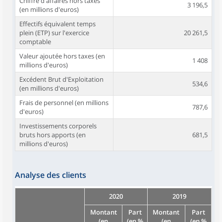
Chiffre d'affaires hors taxes
3 196,5
(en millions d'euros)
Effectifs équivalent temps
plein (ETP) sur l'exercice
20 261,5
comptable
Valeur ajoutée hors taxes (en
1 408
millions d'euros)
Excédent Brut d'Exploitation
534,6
(en millions d'euros)
Frais de personnel (en millions
787,6
d'euros)
Investissements corporels
bruts hors apports (en
681,5
millions d'euros)
Analyse des clients
2020
2019
Montant
Part
Montant
Part
(en
(en %
(en
(en %