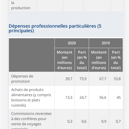
la
production
Dépenses professionnelles particulières (5
principales)
2020
2019
Montant
Part
Montant
Part
(en
(en %
(en
(en %
millions
du
millions
du
d'euros)
total)
d'euros)
total)
Dépenses de
39,7
73,9
67,7
53,8
promotion
Achats de produits
alimentaires (y compris
13,3
24,7
56,6
45
boissons et plats
cuisinés)
Commissions reversées
à des confrères pour
0,3
0,6
0,9
0,7
vente de voyages