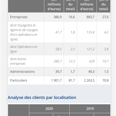
millions
du
millions
du
d'euros)
total)
d'euros)
total)
Entreprises
386,9
16,6
883,7
27,6
dont Voyagistes et
Agences de voyages
41,7
1,8
133,4
4,2
(hors opérateurs en
ligne)
dont Opérateurs en
58,5
2,5
121,2
3,8
ligne
dont Autres
286,7
12,3
629
19,7
entreprises
Administrations
39,7
1,7
49,3
1,5
Particuliers
1 901,7
81,7
2 263,5
70,8
Analyse des clients par localisation
2020
2019