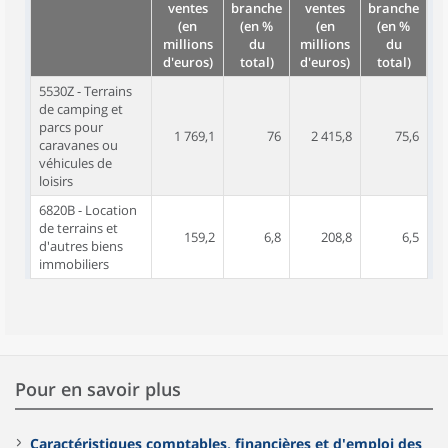
ventes
branche
ventes
branche
(en
(en %
(en
(en %
millions
du
millions
du
d'euros)
total)
d'euros)
total)
5530Z - Terrains
de camping et
parcs pour
1 769,1
76
2 415,8
75,6
caravanes ou
véhicules de
loisirs
6820B - Location
de terrains et
159,2
6,8
208,8
6,5
d'autres biens
immobiliers
Pour en savoir plus
Caractéristiques comptables, financières et d'emploi des