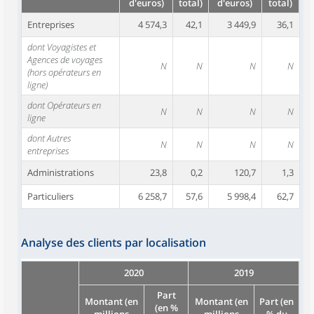
d'euros)
total)
d'euros)
total)
Entreprises
4 574,3
42,1
3 449,9
36,1
dont Voyagistes et
Agences de voyages
N
N
N
N
(hors opérateurs en
ligne)
dont Opérateurs en
N
N
N
N
ligne
dont Autres
N
N
N
N
entreprises
Administrations
23,8
0,2
120,7
1,3
Particuliers
6 258,7
57,6
5 998,4
62,7
Analyse des clients par localisation
2020
2019
Part
Montant (en
Montant (en
Part (en
(en %