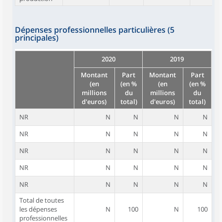
Dépenses professionnelles particulières (5
principales)
2020
2019
Montant
Part
Montant
Part
(en
(en %
(en
(en %
millions
du
millions
du
d'euros)
total)
d'euros)
total)
NR
N
N
N
N
NR
N
N
N
N
NR
N
N
N
N
NR
N
N
N
N
NR
N
N
N
N
Total de toutes
les dépenses
N
100
N
100
professionnelles