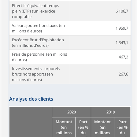
Effectifs équivalent temps
plein (ETP) sur l'exercice
6 106,7
comptable
Valeur ajoutée hors taxes (en
1 959,7
millions d'euros)
Excédent Brut d'Exploitation
1 343,1
(en millions d'euros)
Frais de personnel (en millions
467,2
d'euros)
Investissements corporels
bruts hors apports (en
267,6
millions d'euros)
Analyse des clients
2020
2019
Montant
Part
Montant
Part
(en
(en %
(en
(en %
millions
du
millions
du