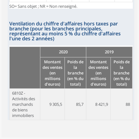
SO= Sans objet ; NR = Non renseigné.
Ventilation du chiffre d'affaires hors taxes par
branche (pour les branches principales,
représentant au moins 5 % du chiffre d'affaires
l'une des 2 années)
2020
2019
Montant
Poids de
Montant
Poids de
des ventes
la
des ventes
la
(en
branche
(en
branche
millions
(en % du
millions
(en % du
d'euros)
total)
d'euros)
total)
6810Z -
Activités des
marchands
9 305,5
85,7
8 421,9
88
de biens
immobiliers