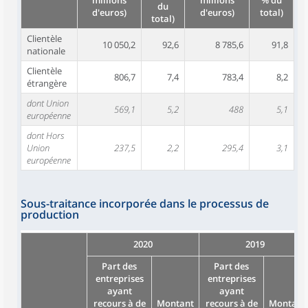
millions
millions
% du
du
d'euros)
d'euros)
total)
total)
Clientèle
10 050,2
92,6
8 785,6
91,8
nationale
Clientèle
806,7
7,4
783,4
8,2
étrangère
dont Union
569,1
5,2
488
5,1
européenne
dont Hors
Union
237,5
2,2
295,4
3,1
européenne
Sous-traitance incorporée dans le processus de
production
2020
2019
Part des
Part des
entreprises
entreprises
ayant
ayant
recours à de
Montant
recours à de
Montant