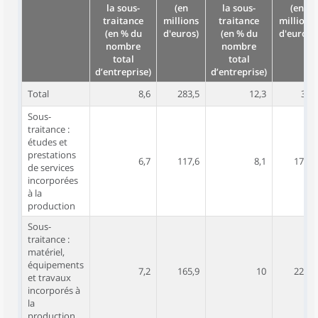
la sous-
(en
la sous-
(en
traitance
millions
traitance
millions
(en % du
d'euros)
(en % du
d'euros)
nombre
nombre
total
total
d’entreprise)
d’entreprise)
Total
8,6
283,5
12,3
395
Sous-
traitance :
études et
prestations
6,7
117,6
8,1
170,2
de services
incorporées
à la
production
Sous-
traitance :
matériel,
équipements
7,2
165,9
10
224,8
et travaux
incorporés à
la
production