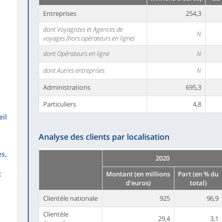
Entreprises
254,3
dont Voyagistes et Agences de
N
voyages (hors opérateurs en ligne)
dont Opérateurs en ligne
N
dont Autres entreprises
N
Administrations
695,3
Particuliers
4,8
il
Analyse des clients par localisation
s,
2020
t
Montant (en millions
Part (en % du
d'euros)
total)
Clientèle nationale
925
96,9
Clientèle
29,4
3,1