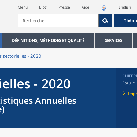
Menu
Blog
Presse
Aide
English
Thèm
DÉFINITIONS, MÉTHODES ET QUALITÉ
SERVICES
s sectorielles - 2020
CHIFFR
ielles - 2020
Paru le 
Imp
tistiques Annuelles
e)