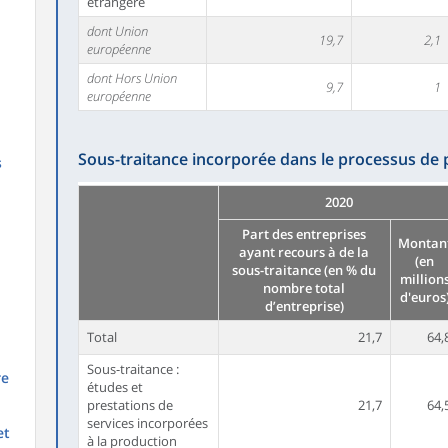
étrangère
dont Union
19,7
2,1
européenne
dont Hors Union
9,7
1
européenne
Sous-traitance incorporée dans le processus de
s
2020
Part des entreprises
Montan
ayant recours à de la
(en
sous-traitance (en % du
million
nombre total
d'euros
d’entreprise)
Total
21,7
64,
Sous-traitance :
re
études et
prestations de
21,7
64,
services incorporées
et
à la production