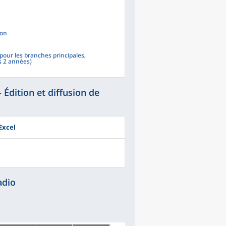
ion
(pour les branches principales,
s 2 années)
 Édition et diffusion de
Excel
adio