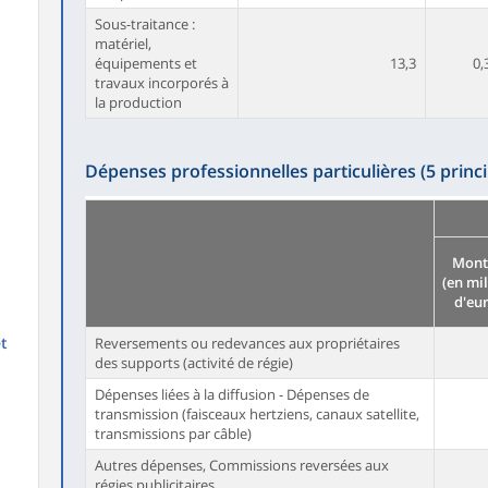
Sous-traitance :
matériel,
équipements et
13,3
0,
travaux incorporés à
la production
Dépenses professionnelles particulières (5 princi
Mont
(en mi
d'eu
et
Reversements ou redevances aux propriétaires
des supports (activité de régie)
Dépenses liées à la diffusion - Dépenses de
transmission (faisceaux hertziens, canaux satellite,
transmissions par câble)
Autres dépenses, Commissions reversées aux
régies publicitaires