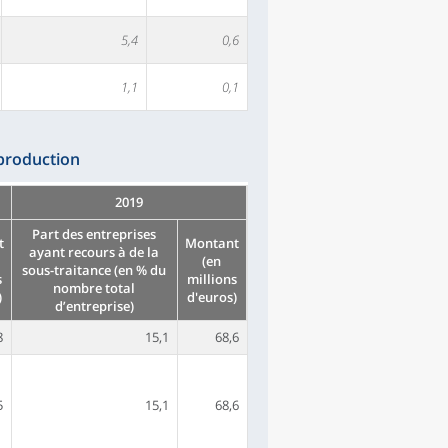
5,4
0,6
1,1
0,1
 production
2019
Part des entreprises
t
Montant
ayant recours à de la
(en
sous-traitance (en % du
s
millions
nombre total
)
d'euros)
d’entreprise)
8
15,1
68,6
5
15,1
68,6