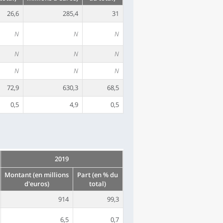
26,6
285,4
31
N
N
N
N
N
N
N
N
N
72,9
630,3
68,5
0,5
4,9
0,5
2019
Montant (en millions
Part (en % du
d'euros)
total)
914
99,3
6,5
0,7