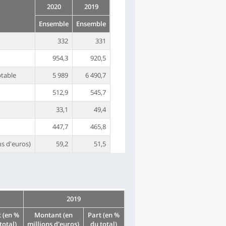
2020
2019
Ensemble
Ensemble
332
331
954,3
920,5
ptable
5 989
6 490,7
512,9
545,7
33,1
49,4
447,7
465,8
ns d'euros)
59,2
51,5
2019
t (en %
Montant (en
Part (en %
total)
millions d'euros)
du total)