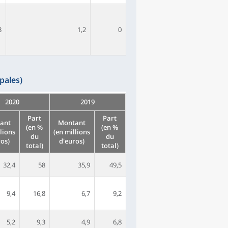
3
1,2
0
pales)
2020
2019
Part
Part
ant
Montant
(en %
(en %
llions
(en millions
du
du
ros)
d'euros)
total)
total)
32,4
58
35,9
49,5
9,4
16,8
6,7
9,2
5,2
9,3
4,9
6,8