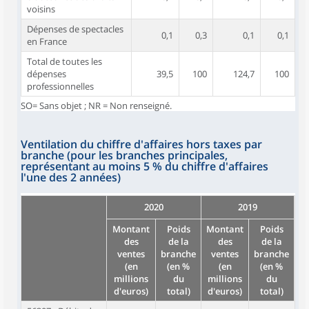
voisins
Dépenses de spectacles
0,1
0,3
0,1
0,1
en France
Total de toutes les
dépenses
39,5
100
124,7
100
professionnelles
SO= Sans objet ; NR = Non renseigné.
Ventilation du chiffre d'affaires hors taxes par
branche (pour les branches principales,
représentant au moins 5 % du chiffre d'affaires
l'une des 2 années)
2020
2019
Montant
Poids
Montant
Poids
des
de la
des
de la
ventes
branche
ventes
branche
(en
(en %
(en
(en %
millions
du
millions
du
d'euros)
total)
d'euros)
total)