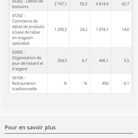
5630Z - Débits de
2 747,1
55,3
4 814,9
65,7
boissons
4726Z -
Commerce de
détail de produits
1 200,5
24,2
1 074,1
14,6
à base de tabac
en magasin
spécialisé
9200Z -
Organisation de
334,5
6,7
406,1
5,5
jeux de hasard et
d'argent
5610A -
Restauration
N
N
450
6,1
traditionnelle
Pour en savoir plus