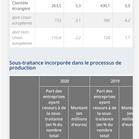
Clientèle
263,5
5,3
430,1
5,9
étrangère
dont Union
153
3,1
306
4,2
européenne
dont Hors
Union
110,4
2,2
124
1,7
européenne
Sous-traitance incorporée dans le processus de
production
2020
2019
Part des
Part des
entreprises
entreprises
ayant
ayant
recours à de
Montant
recours à de
Montant
la sous-
(en
la sous-
(en
traitance
millions
traitance
millions
(en % du
d'euros)
(en % du
d'euros)
nombre
nombre
total
total