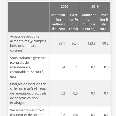
2020
2019
Montant
Part
Montant
Part
(en
(en %
(en
(en %
millions
du
millions
du
d'euros)
total)
d'euros)
total)
Achats de produits
alimentaires (y compris
38,1
96,4
123,8
99,2
boissons et plats
cuisinés)
Sous-traitance générale
(contrats de
maintenance,
0,4
1
0,4
0,3
comptabilité, sécurité,
etc)
Charges de locations de
salles ou matériel (lieux
de répétition, d'accueils
0,2
0,5
0,1
0,1
de spectacles, son,
éclairage)
Versements des droits
d'auteur et des droits
0,2
0,4
0,2
0,1