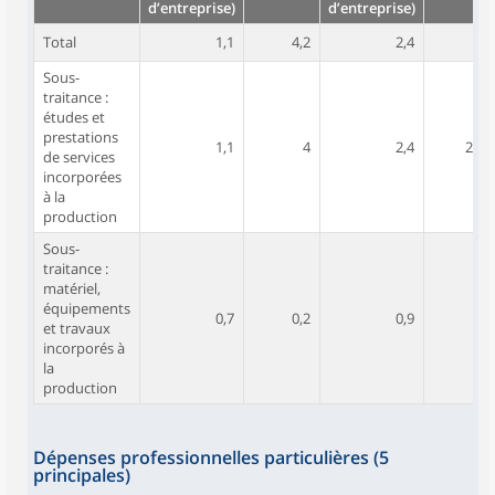
d’entreprise)
d’entreprise)
Total
1,1
4,2
2,4
30
Sous-
traitance :
études et
prestations
1,1
4
2,4
25,6
de services
incorporées
à la
production
Sous-
traitance :
matériel,
équipements
0,7
0,2
0,9
4,4
et travaux
incorporés à
la
production
Dépenses professionnelles particulières (5
principales)