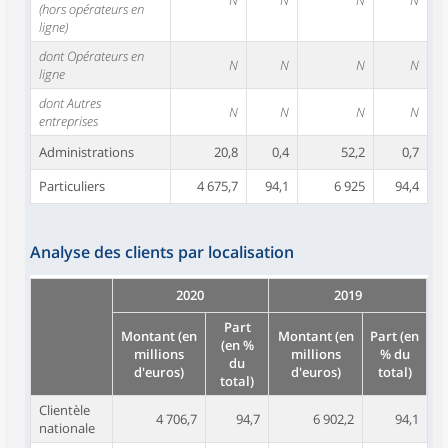
N
N
N
N
(hors opérateurs en
ligne)
dont Opérateurs en
N
N
N
N
ligne
dont Autres
N
N
N
N
entreprises
Administrations
20,8
0,4
52,2
0,7
Particuliers
4 675,7
94,1
6 925
94,4
Analyse des clients par localisation
2020
2019
Part
Montant (en
Montant (en
Part (en
(en %
millions
millions
% du
du
d'euros)
d'euros)
total)
total)
Clientèle
4 706,7
94,7
6 902,2
94,1
nationale