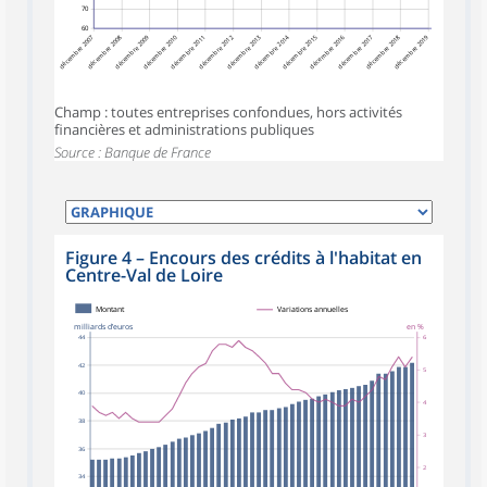
70
60
décembre 2007
décembre 2008
décembre 2009
décembre 2010
décembre 2012
décembre 2013
décembre 2014
décembre 2015
décembre 2016
décembre 2017
décembre 2018
décembre 2019
décembre 2011
Champ : toutes entreprises confondues, hors activités
financières et administrations publiques
Source : Banque de France
Figure 4
–
Encours des crédits à l'habitat en
Centre-Val de Loire
Montant
Variations annuelles
milliards d’euros
en %
44
6
42
5
40
4
38
3
36
2
34