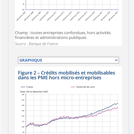
70
60
décembre 2007
décembre 2008
décembre 2009
décembre 2010
décembre 2012
décembre 2013
décembre 2014
décembre 2015
décembre 2016
décembre 2017
décembre 2018
décembre 2019
décembre 2011
Champ : toutes entreprises confondues, hors activités
financières et administrations publiques
Source : Banque de France
Figure 2
–
Crédits mobilisés et mobilisables
dans les PME hors micro-entreprises
France
Centre-Val de Loire
Base 100 en décembre 2007
160
150
140
130
120
110
100
90