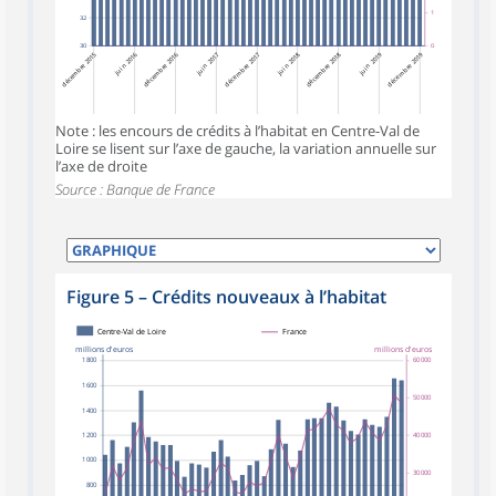
1
32
30
0
décembre 2015
juin 2016
décembre 2016
juin 2017
décembre 2017
juin 2018
décembre 2018
juin 2019
décembre 2019
Note : les encours de crédits à l’habitat en Centre-Val de
Loire se lisent sur l’axe de gauche, la variation annuelle sur
l’axe de droite
Source : Banque de France
Figure 5
–
Crédits nouveaux à l’habitat
Centre-Val de Loire
France
millions d'euros
millions d'euros
1 800
60 000
1 600
50 000
1 400
1 200
40 000
1 000
30 000
800