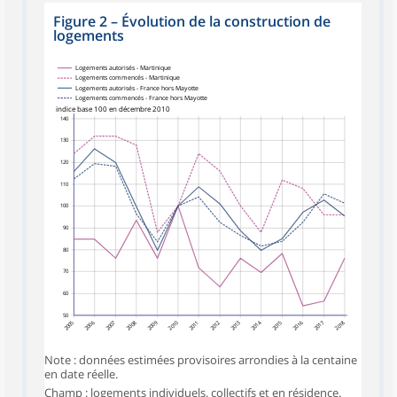
Figure 2
–
Évolution de la construction de
logements
Logements autorisés - Martinique
Logements commencés - Martinique
Logements autorisés - France hors Mayotte
Logements commencés - France hors Mayotte
indice base 100 en décembre 2010
140
130
120
110
100
90
80
70
60
50
2005
2006
2007
2008
2009
2010
2012
2013
2014
2015
2016
2017
2018
2011
Note : données estimées provisoires arrondies à la centaine
en date réelle.
Champ : logements individuels, collectifs et en résidence.