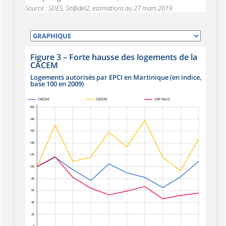
Source : SDES, Sit@del2, estimations au 27 mars 2019.
Figure 3
–
Forte hausse des logements de la
CACEM
Logements autorisés par EPCI en Martinique (en indice,
base 100 en 2009)
CAESM
CACEM
CAP Nord
200
180
160
140
120
100
80
60
40
20