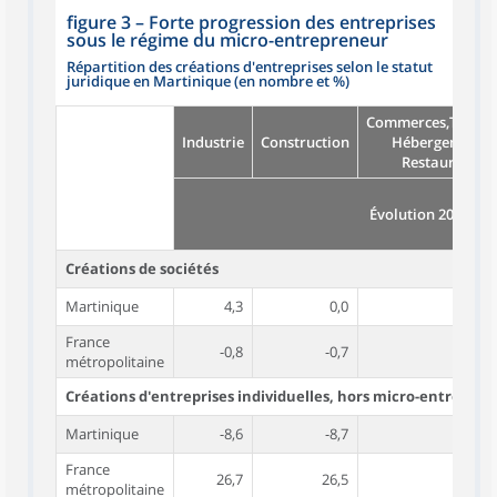
figure 3
–
Forte progression des entreprises
sous le régime du micro-entrepreneur
Répartition des créations d'entreprises selon le statut
juridique en Martinique (en nombre et %)
Commerces,Transp
Industrie
Construction
Hébergement e
Restauration
Évolution 2018/201
Créations de sociétés
Martinique
4,3
0,0
France
-0,8
-0,7
métropolitaine
Créations d'entreprises individuelles, hors micro-entreprise
Martinique
-8,6
-8,7
France
26,7
26,5
métropolitaine