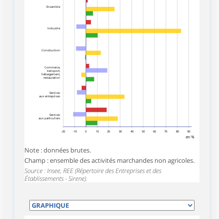
Ensemble
Industrie
Construction
Commerce,
transport,
hébergement,
restauration
Services
aux entreprises
Services
aux particuliers
-20
-10
0
10
20
30
40
50
60
70
80
90
en %
Note : données brutes.
Champ : ensemble des activités marchandes non agricoles.
Source : Insee, REE (Répertoire des Entreprises et des
Établissements - Sirene).