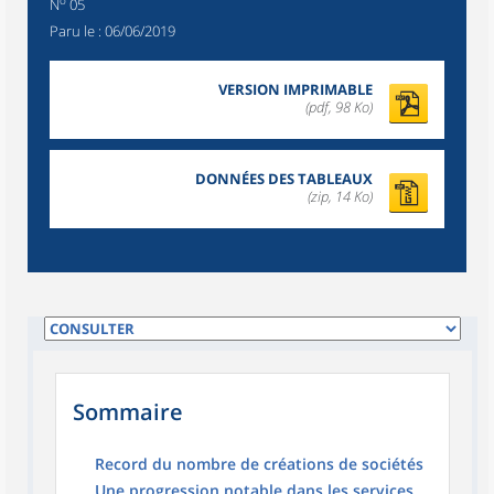
o
N
05
Paru le :
06/06/2019
VERSION IMPRIMABLE
(pdf, 98 Ko)
DONNÉES DES TABLEAUX
(zip, 14 Ko)
Sommaire
Record du nombre de créations de sociétés
Une progression notable dans les services