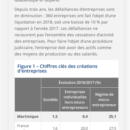
Depuis trois ans, les défaillances d’entreprises sont
en diminution : 360 entreprises ont fait l’objet d’une
liquidation en 2018, soit une baisse de 10 % par
rapport à l’année 2017. Les défaillances ne
recouvrent pas l’ensemble des cessations d’activité
des entreprises. Pour faire l’objet d’une procédure
judiciaire, l’entreprise doit avoir des actifs comme
des moyens de production ou des salariés.
Figure 1
–
Chiffres clés des créations
d'entreprises
Évolution 2018/2017 (%)
Entreprises
Régime de
Créa
individuelles
Sociétés
micro-
en 
hors micro-
entrepreneur
(nom
entrepreneurs
Martinique
1,5
0,4
25,1
France
1,6
20,0
27,5
69