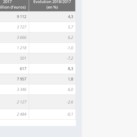
2017
Évolution 2018/2017
illion d’euros)
(en %)
9 112
4,3
3 727
5,7
3 666
6,2
1 218
-1,0
501
-7,2
617
8,3
7 957
1,8
3 346
6,0
2 127
-2,6
2 484
-0,1