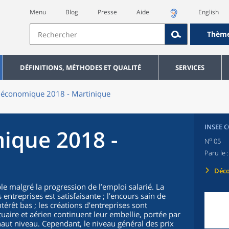
Menu
Blog
Presse
Aide
English
Thèm
DÉFINITIONS, MÉTHODES ET QUALITÉ
SERVICES
 économique 2018 - Martinique
INSEE 
ique 2018 -
o
N
05
Paru le 
Déco
e malgré la progression de l’emploi salarié. La
entreprises est satisfaisante ; l’encours sain de
érêt bas ; les créations d’entreprises sont
uaire et aérien continuent leur embellie, portée par
haut niveau. Cependant, le niveau général des prix