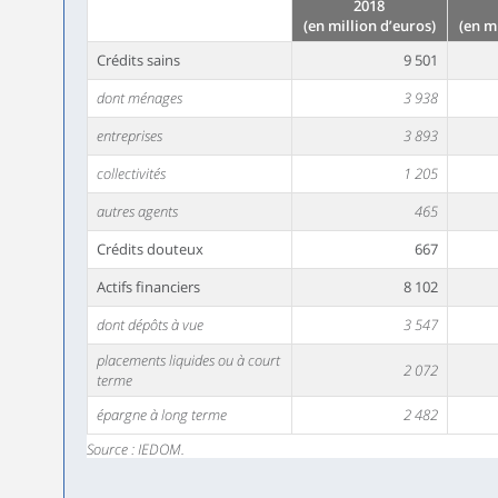
2018
(en million d’euros)
(en m
Crédits sains
9 501
dont ménages
3 938
entreprises
3 893
collectivités
1 205
autres agents
465
Crédits douteux
667
Actifs financiers
8 102
dont dépôts à vue
3 547
placements liquides ou à court
2 072
terme
épargne à long terme
2 482
Source : IEDOM.