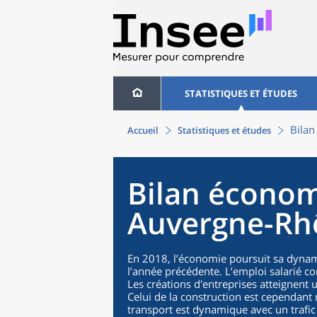
STATISTIQUES ET ÉTUDES
Bila
Accueil
Statistiques et études
Bilan économ
Auvergne-Rh
En 2018, l’économie poursuit sa dynam
l’année précédente. L’emploi salarié co
Les créations d'entreprises atteignent 
Celui de la construction est cependant 
transport est dynamique avec un trafic