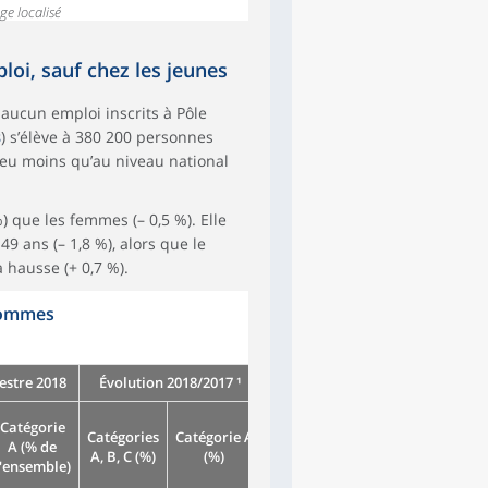
ge localisé
oi, sauf chez les jeunes
aucun emploi inscrits à Pôle
s
) s’élève à 380 200 personnes
n peu moins qu’au niveau national
 que les femmes (– 0,5 %). Elle
49 ans (– 1,8 %), alors que le
hausse (+ 0,7 %).
 hommes
estre 2018
Évolution 2018/2017 ¹
Catégorie
Catégories
Catégorie A
A (% de
A, B, C (%)
(%)
l'ensemble)