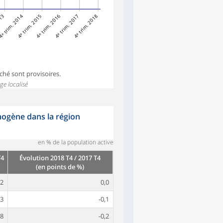
013
ᵉ trim. 2014
4ᵉ trim. 2015
4ᵉ trim. 2016
4ᵉ trim. 2017
4ᵉ trim. 2018
ché sont provisoires.
ge localisé
ogène dans la région
en % de la population active
T4
Évolution 2018 T4 / 2017 T4
(en points de %)
,2
0,0
,3
-0,1
,8
-0,2