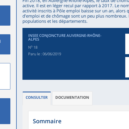
Fin 2018, en Auvergne-Rhône-Alpes, le taux de chômag
active. Il est en léger recul par rapport à 2017. Le 
activité inscrits à Pôle emploi baisse sur un an, alor
d’emploi et de chômage sont un peu plus nombreux. La
populations et les départements.
INSEE CONJONCTURE AUVERGNE-RHÔNE-
ALPES
l
o
N
18
Paru le :
06/06/2019
CONSULTER
DOCUMENTATION
Sommaire