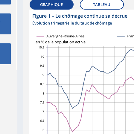
GRAPHIQUE
TABLEAU
Figure 1
–
Le chômage continue sa décrue
à
Évolution trimestrielle du taux de chômage
Auvergne-Rhône-Alpes
Fran
en % de la population active
10,5
10
9,5
9
8,5
8
7,5
7
6,5
6