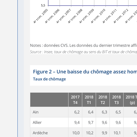
5,5
4ᵉ trim. 2005
4ᵉ trim. 2006
4ᵉ trim. 2007
4ᵉ trim. 2008
4ᵉ trim. 2009
4ᵉ trim. 2010
4ᵉ trim. 2011
4ᵉ trim. 2012
4ᵉ trim. 2
4
Notes : données CVS. Les données du dernier trimestre affi
Source : Insee, taux de chômage au sens du BIT et taux de chôma
Figure 2
–
Une baisse du chômage assez hom
Taux de chômage
2017
2018
2018
2018
2018 
T4
T1
T2
T3
(p)
Ain
6,2
6,4
6,3
6,5
6
Allier
9,4
9,7
9,6
9,6
9
Ardèche
10,0
10,2
9,9
10,1
9