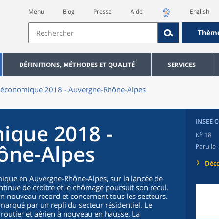
Menu
Blog
Presse
Aide
English
Thèm
DÉFINITIONS, MÉTHODES ET QUALITÉ
SERVICES
n économique 2018 - Auvergne-Rhône-Alpes
INSEE 
ique 2018 -
o
N
18
ône-Alpes
Paru le 
Déco
ique en Auvergne-Rhône-Alpes, sur la lancée de
ntinue de croître et le chômage poursuit son recul.
un nouveau record et concernent tous les secteurs.
marqué par un repli du secteur résidentiel. Le
 routier et aérien à nouveau en hausse. La