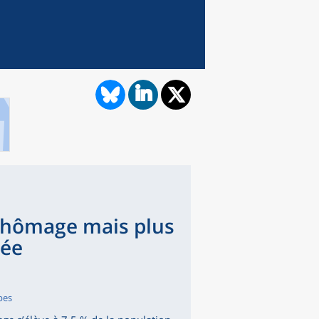
chômage mais plus
rée
pes