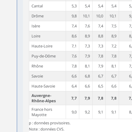
Cantal
5,3
5,4
5,4
5,4
5
Drôme
9,8
10,1
10,0
10,1
9
Isère
7,4
7,6
7,4
7,5
7
Loire
8,6
8,9
8,8
8,9
8
Haute-Loire
7,1
7,3
7,3
7,2
6
Puy-de-Dôme
7,6
7,9
7,8
7,8
7
Rhône
7,8
8,1
7,9
8,1
7
Savoie
6,6
6,8
6,7
6,7
6
Haute-Savoie
6,4
6,6
6,5
6,6
6
Auvergne-
7,7
7,9
7,8
7,8
7
Rhône-Alpes
France hors
9,0
9,2
9,1
9,1
8
Mayotte
p : données provisoires.
Note : données CVS.