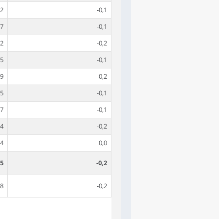
,2
-0,1
,7
-0,1
,2
-0,2
,5
-0,1
,9
-0,2
,5
-0,1
,7
-0,1
,4
-0,2
,4
0,0
,5
-0,2
,8
-0,2