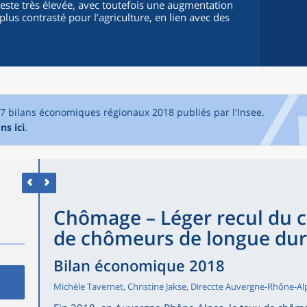
reste très élevée, avec toutefois une augmentation
lus contrasté pour l’agriculture, en lien avec des
17 bilans économiques régionaux 2018 publiés par l'Insee.
ns ici
.
Chômage – Léger recul du 
de chômeurs de longue du
Bilan économique 2018
Michèle Tavernet, Christine Jakse, Direccte Auvergne-Rhône-Al