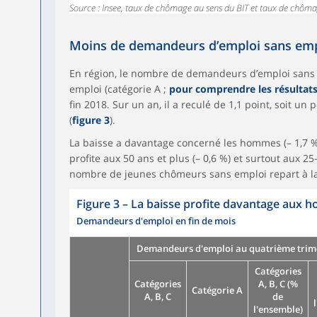
Source : Insee, taux de chômage au sens du BIT et taux de chôma
Moins de demandeurs d’emploi sans empl
En région, le nombre de demandeurs d’emploi sans 
emploi (catégorie A ;
pour comprendre les résultat
fin 2018. Sur un an, il a reculé de 1,1 point, soit u
(
figure 3
).
La baisse a davantage concerné les hommes (– 1,7 %)
profite aux 50 ans et plus (– 0,6 %) et surtout aux 25-
nombre de jeunes chômeurs sans emploi repart à la 
Figure 3
–
La baisse profite davantage aux
Demandeurs d'emploi en fin de mois
Demandeurs d'emploi au quatrième trim
Catégories
Catégories
A, B, C (%
Catégorie A
A, B, C
de
l'ensemble)