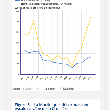
Nombre d'escales (En unité)
Nombre de passagers Entrées/sorties (En milliers)
Evolution de la croisière en Martinique
600
500
400
300
200
100
0
2001
2002
2003
2004
2005
2006
2007
2008
2009
2010
2011
2012
2013
2014
2015
Source : Grand port maritime de la Martinique
Figure 5
–
La Martinique, désormais une
escale caraïbe de la Croisière