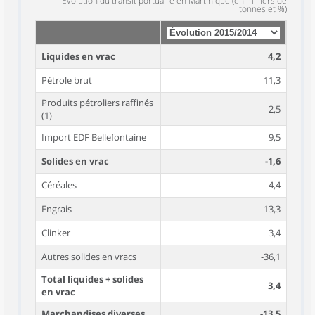
Evolution du transit portuaire en Martinique (en milliers de
tonnes et %)
Liquides en vrac
4,2
Pétrole brut
11,3
Produits pétroliers raffinés
-2,5
(1)
Import EDF Bellefontaine
9,5
Solides en vrac
-1,6
Céréales
4,4
Engrais
-13,3
Clinker
3,4
Autres solides en vracs
-36,1
Total liquides + solides
3,4
en vrac
Marchandises diverses
-13,5