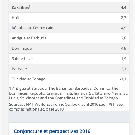
1
4,4
Caraïbes
Haïti
2,3
République Dominicaine
4,9
Antigua et Barbuda
2,0
Dominique
4,9
Sainte-Lucie
1,4
Barbade
2,1
Trinidad et Tobago
-1,1
1 Antigua et Barbuda, The Bahamas, Barbados, Dominica, the
Dominican Republic, Grenada, Haiti, Jamaica, St. Kitts and Nevis, St.
Lucia, St. Vincent and the Grenadines and Trinidad et Tobago.
Sources : FMI, World Economic Outlook, avril 2016 sauf (*) Insee,
comptes nationaux, base 2010.
Conjoncture et perspectives 2016