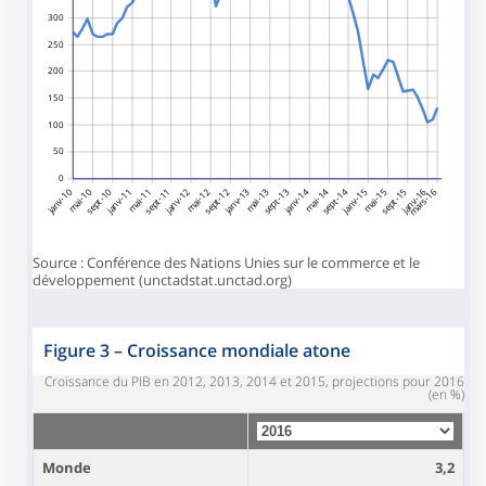
300
250
200
150
100
50
0
janv-10
mai-10
sept-10
janv-11
mai-11
sept-11
janv-12
mai-12
sept-12
janv-13
mai-13
sept-13
janv-14
mai-14
sept-14
janv-15
mai-15
sept-15
janv-16
mars-16
Source : Conférence des Nations Unies sur le commerce et le
développement (unctadstat.unctad.org)
Figure 3
–
Croissance mondiale atone
Croissance du PIB en 2012, 2013, 2014 et 2015, projections pour 2016
(en %)
Monde
3,2