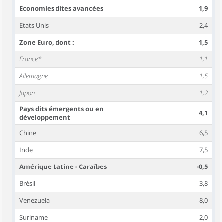
Economies dites avancées
1,9
Etats Unis
2,4
Zone Euro, dont :
1,5
France*
1,1
Allemagne
1,5
Japon
1,2
Pays dits émergents ou en
4,1
développement
Chine
6,5
Inde
7,5
Amérique Latine - Caraïbes
-0,5
Brésil
-3,8
Venezuela
-8,0
Suriname
-2,0