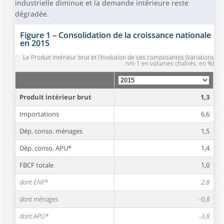
industrielle diminue et la demande intérieure reste
dégradée.
Figure 1
–
Consolidation de la croissance nationale
en 2015
Le Produit intérieur brut et l'évolution de ses composantes (Variations
n/n-1 en volumes chaînés, en %)
Produit intérieur brut
1,3
Importations
6,6
Dép. conso. ménages
1,5
Dép. conso. APU*
1,4
FBCF totale
1,0
dont ENF*
2,8
dont ménages
-0,8
dont APU*
-3,8