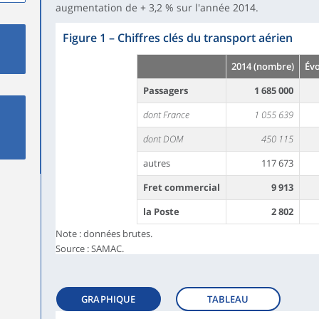
augmentation de + 3,2 % sur l'année 2014.
Figure 1
–
Chiffres clés du transport aérien
2014 (nombre)
Évo
Passagers
1 685 000
dont France
1 055 639
dont DOM
450 115
autres
117 673
Fret commercial
9 913
la Poste
2 802
Note : données brutes.
Source : SAMAC.
GRAPHIQUE
TABLEAU