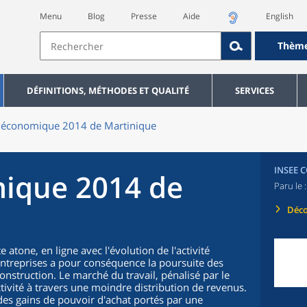
Menu
Blog
Presse
Aide
English
Thèm
DÉFINITIONS, MÉTHODES ET QUALITÉ
SERVICES
 économique 2014 de Martinique
INSEE 
ique 2014 de
Paru le 
Déco
atone, en ligne avec l'évolution de l'activité
 entreprises a pour conséquence la poursuite des
nstruction. Le marché du travail, pénalisé par le
ctivité à travers une moindre distribution de revenus.
es gains de pouvoir d'achat portés par une