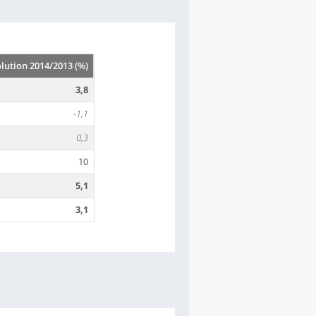
lution 2014/2013 (%)
3,8
-1,1
0,3
10
5,1
3,1