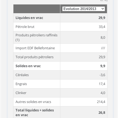
Liquides en vrac
29,9
Pétrole brut
33,4
Produits pétroliers raffinés
8,0
(1)
Import EDF Bellefontaine
///
Total produits pétroliers
29,9
Solides en vrac
9,9
Céréales
-3,6
Engrais
17,4
Clinker
4,0
Autres solides en vracs
214,4
Total liquides + solides
26,8
en vrac