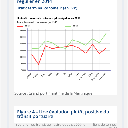
régulier en 2014
Trafic terminal conteneur (en EVP)
Un trafic terminal conteneur plus régulier en 2014
Trafic terminal conteneur (en EVP)
2013
2014
18 000
16 000
14 000
12 000
10 000
8 000
6 000
Mars
Juillet
Août
Janvier
Février
Avril
Mai
Juin
Septembre
Octobre
Novembre
Décembre
Source : Grand port maritime de la Martinique.
Figure 4
–
Une évolution plutôt positive du
transit portuaire
Évolution du transit portuaire depuis 2009 (en milliers de tonnes
et %)