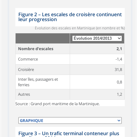
Figure 2
–
Les escales de croisère continuent
leur progression
Évolution des escales en Martinique (en nombre et %)
Nombre d'escales
2,1
Commerce
-1,4
Croisière
31,8
Inter îles, passagers et
0,8
ferries
Autres
1,2
Source : Grand port maritime de la Martinique.
Figure 3
–
Un trafic terminal conteneur plus