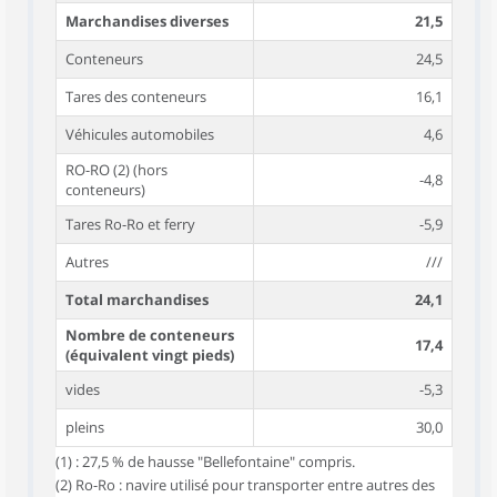
Marchandises diverses
21,5
Conteneurs
24,5
Tares des conteneurs
16,1
Véhicules automobiles
4,6
RO-RO (2) (hors
-4,8
conteneurs)
Tares Ro-Ro et ferry
-5,9
Autres
///
Total marchandises
24,1
Nombre de conteneurs
17,4
(équivalent vingt pieds)
vides
-5,3
pleins
30,0
(1) : 27,5 % de hausse "Bellefontaine" compris.
(2) Ro-Ro : navire utilisé pour transporter entre autres des