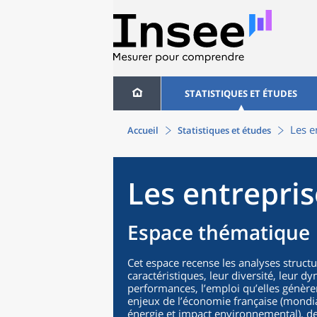
STATISTIQUES ET ÉTUDES
Les e
Accueil
Statistiques et études
Les entrepri
Espace thématique
Cet espace recense les analyses structur
caractéristiques, leur diversité, leur 
performances, l’emploi qu’elles génère
enjeux de l’économie française (mondi
énergie et impact environnemental), des