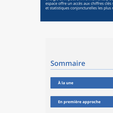
espace offre un accès aux chiffres clés 
et statistiques conjoncturelles les plus 
Sommaire
À la une
En première approche