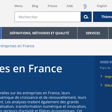
Menu
Blog
Presse
Aide
English
Thèm
DÉFINITIONS, MÉTHODES ET QUALITÉ
SERVICES
ntreprises en France
INSEE 
ses en France
Paru le 
Imp
Déco
elles sur les entreprises en France, leurs
dynamique de croissance et de renouvellement, leurs
nt. Les analyses traitent également des grands
alisation, transformation numérique et innovation,
 secteurs d’activité et filières économiques. Cet