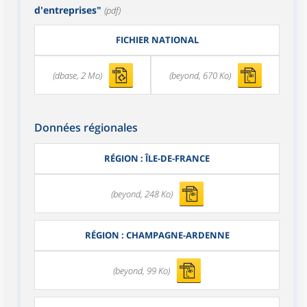
d'entreprises"
(pdf)
FICHIER NATIONAL
(dbase, 2 Mo)
(beyond, 670 Ko)
Données régionales
RÉGION : ÎLE-DE-FRANCE
(beyond, 248 Ko)
RÉGION : CHAMPAGNE-ARDENNE
(beyond, 99 Ko)