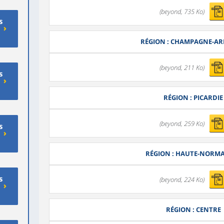
(beyond, 735 Ko)
s
RÉGION : CHAMPAGNE-A
(beyond, 211 Ko)
s
RÉGION : PICARDIE
(beyond, 259 Ko)
s
RÉGION : HAUTE-NORM
s
(beyond, 224 Ko)
RÉGION : CENTRE