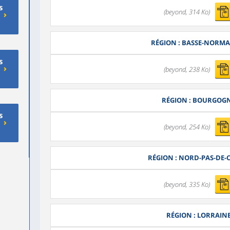
s
(beyond, 314 Ko)
RÉGION : BASSE-NORM
s
(beyond, 238 Ko)
RÉGION : BOURGOG
s
(beyond, 254 Ko)
RÉGION : NORD-PAS-DE-
(beyond, 335 Ko)
RÉGION : LORRAIN