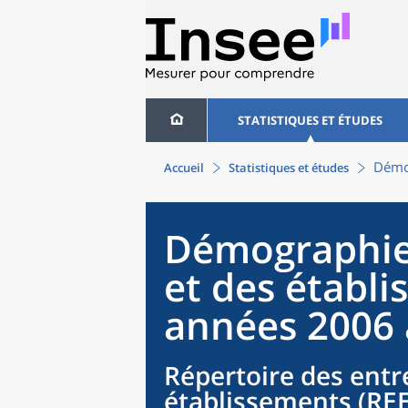
STATISTIQUES ET ÉTUDES
Démog
Accueil
Statistiques et études
Démographie 
et des établi
années 2006 
Répertoire des entr
établissements (REE)