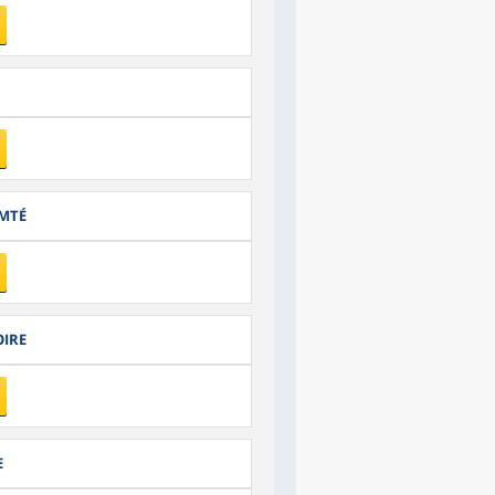
OMTÉ
OIRE
E