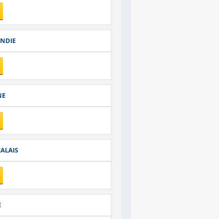
ANDIE
NE
CALAIS
E