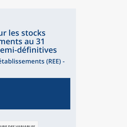
r les stocks
ements au 31
emi-définitives
établissements (REE) -
IRE DES VARIABLES