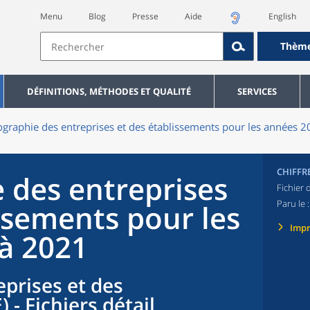
Menu
Blog
Presse
Aide
English
Thèm
DÉFINITIONS, MÉTHODES ET QUALITÉ
SERVICES
raphie des entreprises et des établissements pour les années 
CHIFFR
des entreprises
Fichier 
Paru le 
ssements pour les
Imp
à 2021
eprises et des
 - Fichiers détail