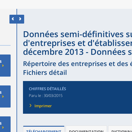
Données semi-définitives su
d'entreprises et d'établiss
décembre 2013 - Données s
s
Répertoire des entreprises et des 
Fichiers détail
CHIFFRES DÉTAILLÉS
s
Paru le :
30/03/2015
Imprimer
s
TÉLÉCHARGEMENT
DOCUMENTATION
DICTIONNA