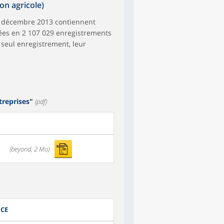
n agricole)
 31 décembre 2013 contiennent
pées en 2 107 029 enregistrements
 seul enregistrement, leur
treprises"
(pdf)
(beyond, 2 Mo)
NCE