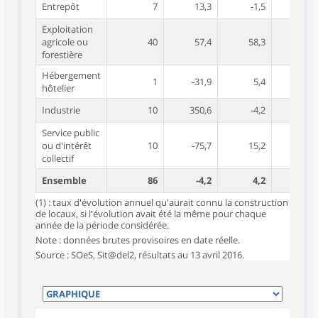
Entrepôt
7
13,3
-1,5
8,
Exploitation
agricole ou
40
57,4
58,3
15,
forestière
Hébergement
1
-31,9
5,4
32,
hôtelier
Industrie
10
350,6
-4,2
3,
Service public
ou d'intérêt
10
-75,7
15,2
-11,
collectif
Ensemble
86
-4,2
4,2
(1) : taux d'évolution annuel qu'aurait connu la construction
de locaux, si l'évolution avait été la même pour chaque
année de la période considérée.
Note : données brutes provisoires en date réelle.
Source : SOeS, Sit@del2, résultats au 13 avril 2016.