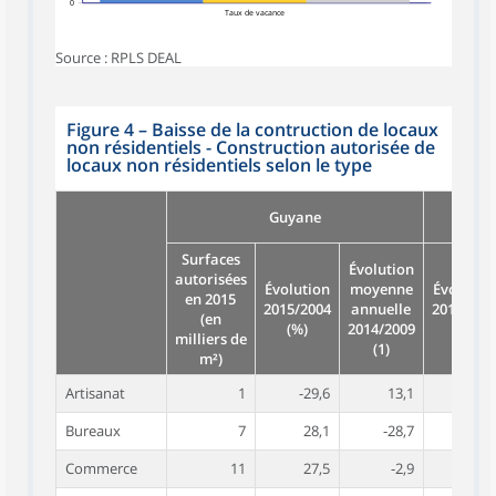
0
Taux de vacance
Source : RPLS DEAL
Figure 4
–
Baisse de la contruction de locaux
non résidentiels - Construction autorisée de
locaux non résidentiels selon le type
F
Guyane
métro
Surfaces
Évolution
autorisées
Évolution
moyenne
Évolutio
en 2015
2015/2004
annuelle
2015/200
(en
(%)
2014/2009
(%)
milliers de
(1)
m²)
Artisanat
1
-29,6
13,1
-6,
Bureaux
7
28,1
-28,7
4,
Commerce
11
27,5
-2,9
1,