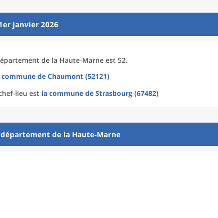
1er janvier 2026
épartement
de la
Haute-Marne est 52.
a commune
de
Chaumont (52121)
chef-lieu est
la commune
de
Strasbourg (67482)
u
département
de la
Haute-Marne