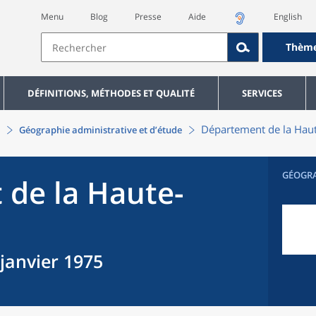
Menu
Blog
Presse
Aide
English
Thèm
DÉFINITIONS, MÉTHODES ET QUALITÉ
SERVICES
Département
de la
Hau
Géographie administrative et d’étude
GÉOGR
t
de la
Haute-
 janvier 1975