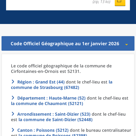
(zip, 13 ko)
Code Officiel Géographique au 1er janvier 2026
Le code officiel géographique
de la
commune
de
Cirfontaines-en-Ornois est 52131.
Région
: Grand Est (44)
dont le chef-lieu est
la
commune
de
Strasbourg (67482)
Département
: Haute-Marne (52)
dont le chef-lieu est
la commune
de
Chaumont (52121)
Arrondissement
: Saint-Dizier (523)
dont le chef-lieu
est
la commune
de
Saint-Dizier (52448)
Canton
: Poissons (5212)
dont le bureau centralisateur
est
la commune
de
Poissons (52398)