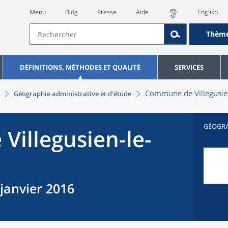
Menu
Blog
Presse
Aide
English
Thèm
DÉFINITIONS, MÉTHODES ET QUALITÉ
SERVICES
Commune
de
Villegusi
Géographie administrative et d’étude
GÉOGR
e
Villegusien-le-
 janvier 2016