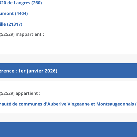
2020
de
Langres (260)
umont (4404)
ille (21317)
 (52529) n’appartient :
rence : 1er janvier 2026)
 (52529) appartient :
uté de communes d'Auberive Vingeanne et Montsaugeonnais (