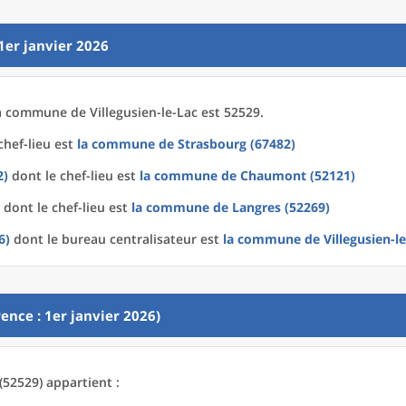
1er janvier 2026
a
commune
de
Villegusien-le-Lac est 52529.
chef-lieu est
la commune
de
Strasbourg (67482)
2)
dont le chef-lieu est
la commune
de
Chaumont (52121)
dont le chef-lieu est
la commune
de
Langres (52269)
6)
dont le bureau centralisateur est
la commune
de
Villegusien-l
ence : 1er janvier 2026)
 (52529) appartient :