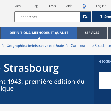
Menu
Blog
Presse
Aide
English
Thèm
DÉFINITIONS, MÉTHODES ET QUALITÉ
SERVICES
Commune
de
Strasbou
Géographie administrative et d’étude
GÉOGR
e
Strasbourg
nt 1943, première édition du
hique