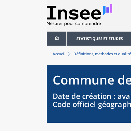
STATISTIQUES ET ÉTUDES
Accueil
Définitions, méthodes et qualité
Commune
d
Date de création
: ava
Code officiel géograp