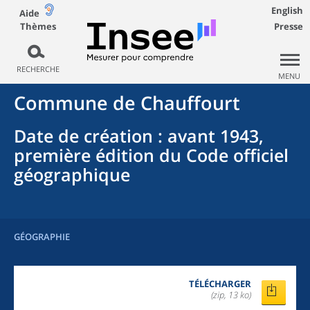
English
Aide
Thèmes
Presse
RECHERCHE
MENU
Commune
de
Chauffourt
Date de création
: avant 1943,
première édition du Code officiel
géographique
GÉOGRAPHIE
TÉLÉCHARGER
(zip, 13 ko)