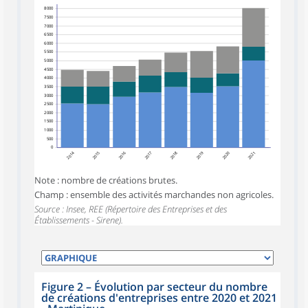
8 000
7 500
7 000
6 500
6 000
5 500
5 000
4 500
4 000
3 500
3 000
2 500
2 000
1 500
1 000
500
0
2014
2015
2016
2017
2018
2019
2020
2021
Note : nombre de créations brutes.
Champ : ensemble des activités marchandes non agricoles.
Source : Insee, REE (Répertoire des Entreprises et des
Établissements - Sirene).
Figure 2
–
Évolution par secteur du nombre
de créations d'entreprises entre 2020 et 2021