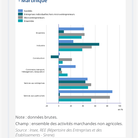
- Martinique
Sociétés
Entreprises individuelles hors micro-entrepreneurs
Micro-entrepreneurs
Ensemble
Ensemble
Industrie
Construction
Commerce, transport,
hébergement, restauration
Services aux entreprises
Services aux particuliers
-20
0
20
40
60
80
100
en %
Note : données brutes.
Champ : ensemble des activités marchandes non agricoles.
Source : Insee, REE (Répertoire des Entreprises et des
Établissements - Sirene).