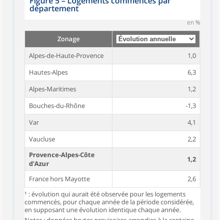
Figure 5
–
Logements commencés par
département
en %
Zonage
Alpes-de-Haute-Provence
1,0
Hautes-Alpes
6,3
Alpes-Maritimes
1,2
Bouches-du-Rhône
-1,3
Var
4,1
Vaucluse
2,2
Provence-Alpes-Côte
1,2
d'Azur
France hors Mayotte
2,6
¹ : évolution qui aurait été observée pour les logements
commencés, pour chaque année de la période considérée,
en supposant une évolution identique chaque année.
Notes : données brutes provisoires arrondies à la centaine