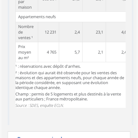
par
maison
Appartements neufs
Nombre
de
12 231
2,4
23,1
4,6
10
ventes ¹
Prix
moyen
4 765
5,7
2,1
2,4
au m²
¹ : réservations avec dépôt d'arrhes.
² : évolution qui aurait été observée pour les ventes des
maisons et des appartements neufs, pour chaque année de
la période considérée, en supposant une évolution
identique chaque année.
Champ : permis de 5 logements et plus destinés à la vente
aux particuliers ; France métropolitaine.
Source : SDES, enquête ECLN.