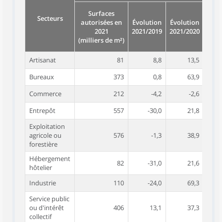
Évol
Surfaces
ann
Secteurs
autorisées en
Évolution
Évolution
moy
2021
2021/2019
2021/2020
2019
(milliers de m²)
Artisanat
81
8,8
13,5
Bureaux
373
0,8
63,9
Commerce
212
-4,2
-2,6
Entrepôt
557
-30,0
21,8
Exploitation
agricole ou
576
-1,3
38,9
forestière
Hébergement
82
-31,0
21,6
hôtelier
Industrie
110
-24,0
69,3
Service public
ou d'intérêt
406
13,1
37,3
collectif