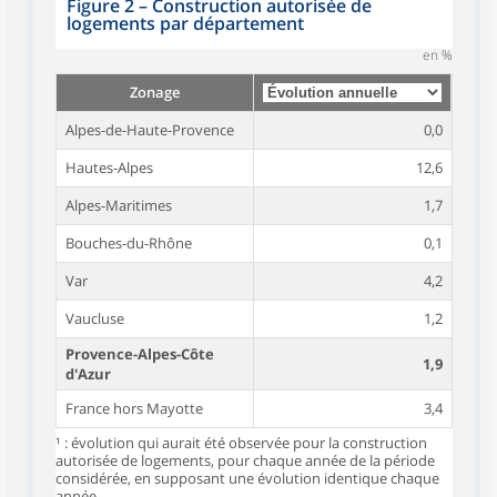
Figure 2
–
Construction autorisée de
logements par département
en %
Zonage
Alpes-de-Haute-Provence
0,0
Hautes-Alpes
12,6
Alpes-Maritimes
1,7
Bouches-du-Rhône
0,1
Var
4,2
Vaucluse
1,2
Provence-Alpes-Côte
1,9
d'Azur
France hors Mayotte
3,4
¹ : évolution qui aurait été observée pour la construction
autorisée de logements, pour chaque année de la période
considérée, en supposant une évolution identique chaque
année.