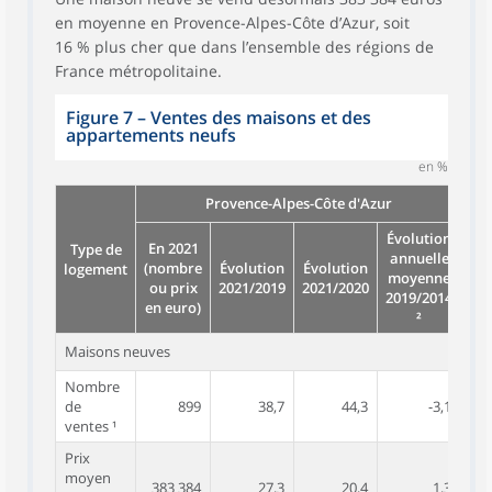
en moyenne en Provence-Alpes-Côte d’Azur, soit
16 % plus cher que dans l’ensemble des régions de
France métropolitaine.
Figure 7
–
Ventes des maisons et des
appartements neufs
en %
Provence-Alpes-Côte d'Azur
Évolution
En 2021
En
Type de
annuelle
(nombre
Évolution
Évolution
(n
logement
moyenne
ou prix
2021/2019
2021/2020
ou
2019/2014
en euro)
en 
²
Maisons neuves
Nombre
de
899
38,7
44,3
-3,1
ventes ¹
Prix
moyen
383 384
27,3
20,4
1,3
32