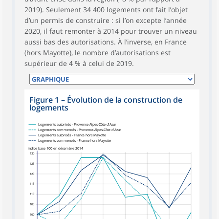
2019). Seulement 34 400 logements ont fait l’objet
d’un permis de construire : si l’on excepte l’année
2020, il faut remonter à 2014 pour trouver un niveau
aussi bas des autorisations. À l’inverse, en France
(hors Mayotte), le nombre d’autorisations est
supérieur de 4 % à celui de 2019.
Figure 1
–
Évolution de la construction de
logements
Logements autorisés - Provence-Alpes-Côte d'Azur
Logements commencés - Provence-Alpes-Côte d'Azur
Logements autorisés - France hors Mayotte
Logements commencés - France hors Mayotte
indice base 100 en décembre 2014
130
125
120
115
110
105
100