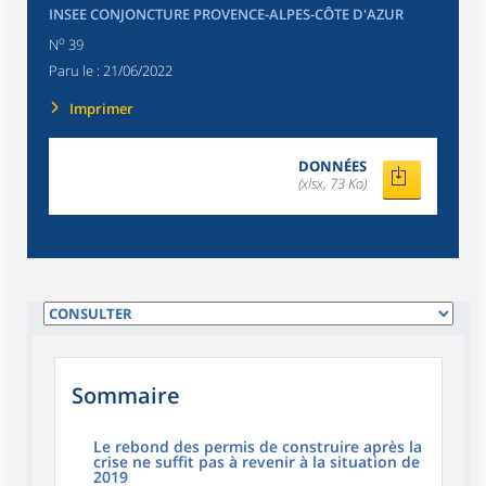
INSEE CONJONCTURE PROVENCE-ALPES-CÔTE D'AZUR
o
N
39
Paru le :
21/06/2022
Imprimer
DONNÉES
(xlsx, 73 Ko)
Sommaire
Le rebond des permis de construire après la
crise ne suffit pas à revenir à la situation de
2019