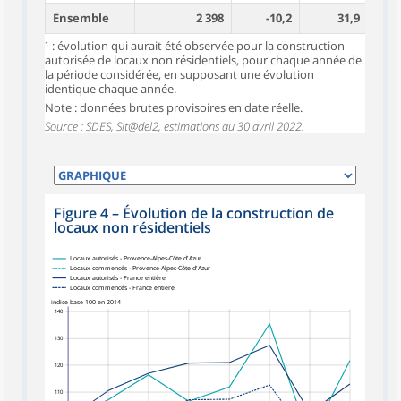
Ensemble
2 398
-10,2
31,9
¹ : évolution qui aurait été observée pour la construction
autorisée de locaux non résidentiels, pour chaque année de
la période considérée, en supposant une évolution
identique chaque année.
Note : données brutes provisoires en date réelle.
Source : SDES, Sit@del2, estimations au 30 avril 2022.
Figure 4
–
Évolution de la construction de
locaux non résidentiels
Locaux autorisés - Provence-Alpes-Côte d'Azur
Locaux commencés - Provence-Alpes-Côte d'Azur
Locaux autorisés - France entière
Locaux commencés - France entière
indice base 100 en 2014
140
130
120
110