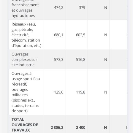
franchissement
474,2
379
N
N
et ouvrages
hydrauliques
Réseaux (eau,
gaz, pétrole,
électricité,
680,1
602,5
N
N
télécom, station
d’épuration, etc.)
Ouvrages
complexes sur
573,3
516,8
N
N
site industriel
Ouvrages à
usage sportif ou
récréatif,
ouvrages
129,6
119,8
N
N
militaires
(piscines ext.,
stades, terrains
de sport)
TOTAL
OUVRAGES DE
2 806,2
2 400
N
N
TRAVAUX