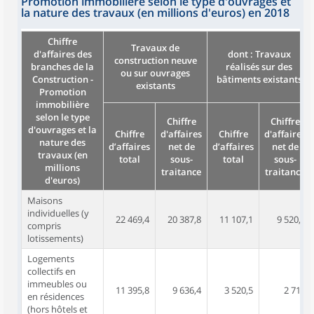
Promotion immobilière selon le type d'ouvrages et
la nature des travaux (en millions d'euros) en 2018
Chiffre
Travaux de
d'affaires des
dont : Travaux
construction neuve
branches de la
réalisés sur des
ou sur ouvrages
Construction -
bâtiments existants
existants
Promotion
immobilière
selon le type
Chiffre
Chiffre
d'ouvrages et la
Chiffre
d'affaires
Chiffre
d'affaires
nature des
d’affaires
net de
d’affaires
net de
travaux (en
total
sous-
total
sous-
millions
traitance
traitance
d'euros)
Maisons
individuelles (y
22 469,4
20 387,8
11 107,1
9 520,1
compris
lotissements)
Logements
collectifs en
immeubles ou
11 395,8
9 636,4
3 520,5
2 717
en résidences
(hors hôtels et