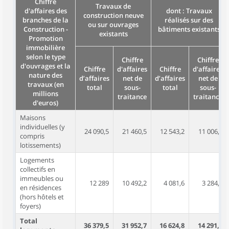
Chiffre
Travaux de
d'affaires des
dont : Travaux
construction neuve
branches de la
réalisés sur des
ou sur ouvrages
Construction -
bâtiments existants
existants
Promotion
immobilière
selon le type
Chiffre
Chiffre
d'ouvrages et la
Chiffre
d'affaires
Chiffre
d'affaires
nature des
d’affaires
net de
d’affaires
net de
travaux (en
total
sous-
total
sous-
millions
traitance
traitance
d'euros)
Maisons
individuelles (y
24 090,5
21 460,5
12 543,2
11 006,8
compris
lotissements)
Logements
collectifs en
immeubles ou
12 289
10 492,2
4 081,6
3 284,5
en résidences
(hors hôtels et
foyers)
Total
36 379,5
31 952,7
16 624,8
14 291,4