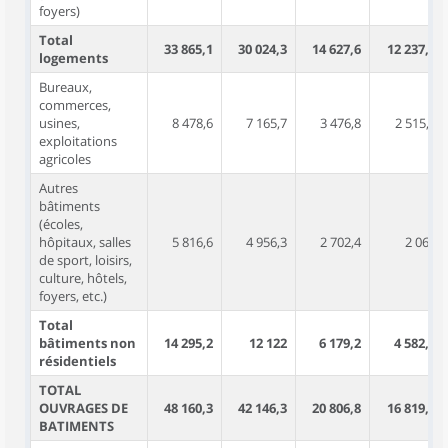
foyers)
Total
33 865,1
30 024,3
14 627,6
12 237,1
logements
Bureaux,
commerces,
usines,
8 478,6
7 165,7
3 476,8
2 515,4
exploitations
agricoles
Autres
bâtiments
(écoles,
hôpitaux, salles
5 816,6
4 956,3
2 702,4
2 067
de sport, loisirs,
culture, hôtels,
foyers, etc.)
Total
bâtiments non
14 295,2
12 122
6 179,2
4 582,4
résidentiels
TOTAL
OUVRAGES DE
48 160,3
42 146,3
20 806,8
16 819,5
BATIMENTS