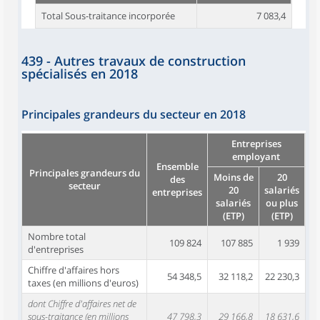
Total Sous-traitance incorporée
7 083,4
439 - Autres travaux de construction
spécialisés en 2018
Principales grandeurs du secteur en 2018
Entreprises
employant
Ensemble
Principales grandeurs du
Moins de
20
des
secteur
20
salariés
entreprises
salariés
ou plus
(ETP)
(ETP)
Nombre total
109 824
107 885
1 939
d'entreprises
Chiffre d'affaires hors
54 348,5
32 118,2
22 230,3
taxes (en millions d'euros)
dont Chiffre d'affaires net de
sous-traitance (en millions
47 798,3
29 166,8
18 631,6