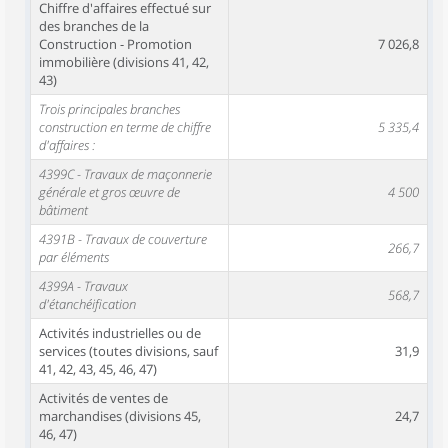
Chiffre d'affaires effectué sur
des branches de la
Construction - Promotion
7 026,8
immobilière (divisions 41, 42,
43)
Trois principales branches
construction en terme de chiffre
5 335,4
d'affaires :
4399C - Travaux de maçonnerie
générale et gros œuvre de
4 500
bâtiment
4391B - Travaux de couverture
266,7
par éléments
4399A - Travaux
568,7
d'étanchéification
Activités industrielles ou de
services (toutes divisions, sauf
31,9
41, 42, 43, 45, 46, 47)
Activités de ventes de
marchandises (divisions 45,
24,7
46, 47)