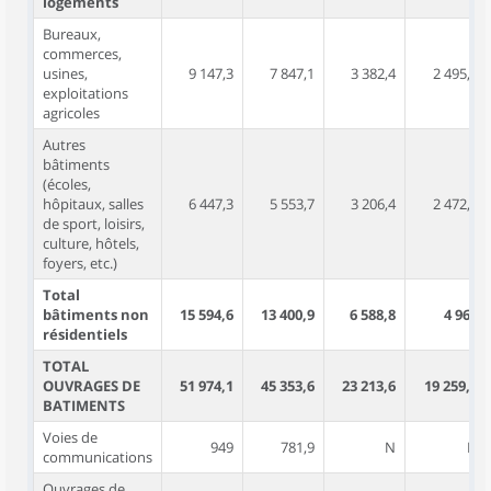
logements
Bureaux,
commerces,
usines,
9 147,3
7 847,1
3 382,4
2 495,4
exploitations
agricoles
Autres
bâtiments
(écoles,
hôpitaux, salles
6 447,3
5 553,7
3 206,4
2 472,6
de sport, loisirs,
culture, hôtels,
foyers, etc.)
Total
bâtiments non
15 594,6
13 400,9
6 588,8
4 968
résidentiels
TOTAL
OUVRAGES DE
51 974,1
45 353,6
23 213,6
19 259,4
BATIMENTS
Voies de
949
781,9
N
N
communications
Ouvrages de