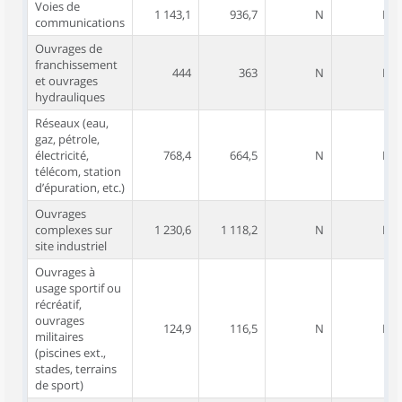
Voies de
1 143,1
936,7
N
N
communications
Ouvrages de
franchissement
444
363
N
N
et ouvrages
hydrauliques
Réseaux (eau,
gaz, pétrole,
électricité,
768,4
664,5
N
N
télécom, station
d’épuration, etc.)
Ouvrages
complexes sur
1 230,6
1 118,2
N
N
site industriel
Ouvrages à
usage sportif ou
récréatif,
ouvrages
124,9
116,5
N
N
militaires
(piscines ext.,
stades, terrains
de sport)