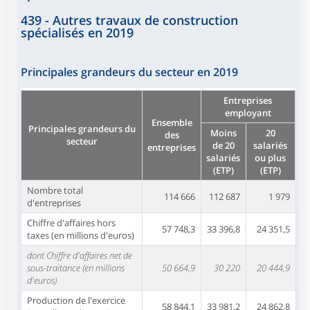
439 - Autres travaux de construction
spécialisés en 2019
Principales grandeurs du secteur en 2019
Entreprises
employant
Ensemble
Principales grandeurs du
Moins
20
des
secteur
de 20
salariés
entreprises
salariés
ou plus
(ETP)
(ETP)
Nombre total
114 666
112 687
1 979
d'entreprises
Chiffre d'affaires hors
57 748,3
33 396,8
24 351,5
taxes (en millions d'euros)
dont Chiffre d'affaires net de
sous-traitance (en millions
50 664,9
30 220
20 444,9
d'euros)
Production de l'exercice
58 844,1
33 981,2
24 862,8