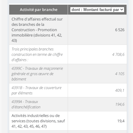
Activité par branche
Chiffre d'affaires effectué sur
des branches de la
Construction - Promotion
6 526
immobilière (divisions 41, 42,
43)
Trois principales branches
construction en terme de chiffre
4 708,6
d'affaires :
4399C - Travaux de maçonnerie
générale et gros œuvre de
4 105
bâtiment
4391B - Travaux de couverture
409,1
par éléments
4399A - Travaux
194,6
d'étanchéification
Activités industrielles ou de
services (toutes divisions, sauf
19,4
41, 42, 43, 45, 46, 47)