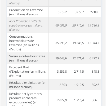
d'euros)
Production de l'exercice
55 552
32 667
22 885
(en millions d'euros)
dont Production nette de
sous-traitance (en millions
49 001,9
29 715,6
19 286,3
d'euros)
Consommations
intermédiaires de
35 593,2
19 648,5
15 944,7
l'exercice (en millions
d'euros)
Valeur ajoutée hors taxes
19 043,6
12 571,4
6 472,2
(en millions d'euros)
Excédent Brut
d'Exploitation (en millions
3 559,8
2 711,5
848,3
d'euros)
Résultat d'exploitation (en
2 303
1 910,5
392,6
millions d'euros)
Résultat net (y compris
produits et charges
2 022,9
1 716,4
306,5
exceptionnelles) (en