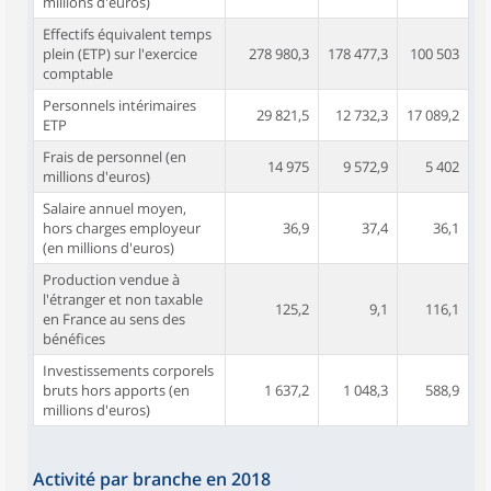
millions d'euros)
Effectifs équivalent temps
plein (ETP) sur l'exercice
278 980,3
178 477,3
100 503
comptable
Personnels intérimaires
29 821,5
12 732,3
17 089,2
ETP
Frais de personnel (en
14 975
9 572,9
5 402
millions d'euros)
Salaire annuel moyen,
hors charges employeur
36,9
37,4
36,1
(en millions d'euros)
Production vendue à
l'étranger et non taxable
125,2
9,1
116,1
en France au sens des
bénéfices
Investissements corporels
bruts hors apports (en
1 637,2
1 048,3
588,9
millions d'euros)
Activité par branche en 2018