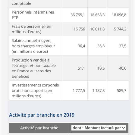
comptable
Personnels intérimaires
36 765,1
18 668,3
18 096,8
ETP
Frais de personnel (en
15 756
10 011,8
5 744,2
millions d'euros)
Salaire annuel moyen,
hors charges employeur
36,4
35,8
37,5
(en millions d'euros)
Production vendue à
l'étranger et non taxable
51,1
10,5
40,6
en France au sens des
bénéfices
Investissements corporels
bruts hors apports (en
1 777,5
1 187,8
589,7
millions d'euros)
Activité par branche en 2019
Activité par branche