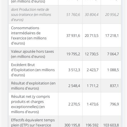
(en millions d'euros)
dont Production nette de
sous-traitance (en millions
51 760,6
30 804,4
20 956,2
d'euros)
Consommations
intermédiaires de
37 931,6
20 713,5
17 218,1
l'exercice (en millions
d'euros)
Valeur ajoutée hors taxes
19 795,2
12 730,5
7 064,7
(en millions d'euros)
Excédent Brut
d'Exploitation (en millions
3 512,3
2 423,7
1 088,5
d'euros)
Résultat d'exploitation (en
2 548,4
1 711,2
837,1
millions d'euros)
Résultat net (y compris
produits et charges
2 270,5
1 473,6
796,9
exceptionnelles) (en
millions d'euros)
Effectifs équivalent temps
plein (ETP) sur l'exercice
300 195,8
196 592
103 603,8